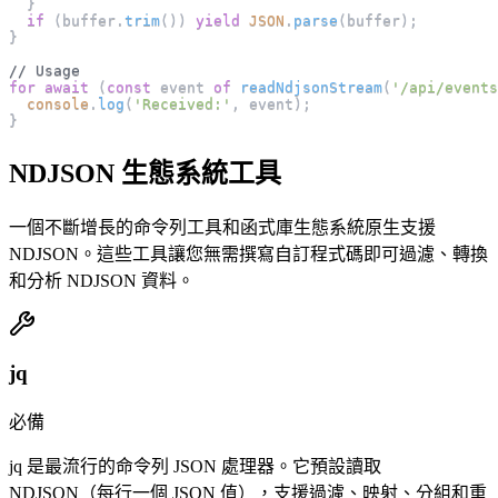
}
if
(
buffer
.
trim
(
)
)
yield
JSON
.
parse
(
buffer
)
;
}
// Usage
for
await
(
const
 event 
of
readNdjsonStream
(
'/api/events
console
.
log
(
'Received:'
,
 event
)
;
}
NDJSON 生態系統工具
一個不斷增長的命令列工具和函式庫生態系統原生支援
NDJSON。這些工具讓您無需撰寫自訂程式碼即可過濾、轉換
和分析 NDJSON 資料。
jq
必備
jq 是最流行的命令列 JSON 處理器。它預設讀取
NDJSON（每行一個 JSON 值），支援過濾、映射、分組和重