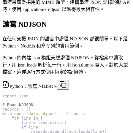
串流最廣泛採用的 MIME 類型。建構串流 JSON 記錄的新 API
時，使用 application/x-ndjson 以獲得最大相容性。
讀寫 NDJSON
在任何支援 JSON 的語言中處理 NDJSON 都很簡單。以下是
Python、Node.js 和命令列的實用範例。
Python 的內建 json 模組天然處理 NDJSON。從檔案中讀取
行，用 json.loads 解析每一行，用 json.dumps 寫入。對於大型
檔案，這種逐行方式使用恆定的記憶體。
Python：讀寫 NDJSON
import
 json
# Read NDJSON
records 
=
[
]
with
open
(
'data.ndjson'
,
'r'
)
as
 f
:
for
 line 
in
 f
:
        line 
=
 line
.
strip
(
)
if
 line
:
            records
.
append
(
json
.
loads
(
line
)
)