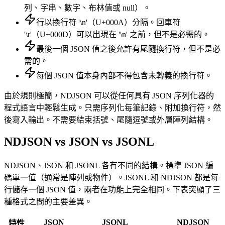
列、字串、數字、布林值或 null）。
行以換行符 '\n'（U+000A）分隔。回車符
'\r'（U+000D）可以出現在 '\n' 之前，但不是必需的。
最後一個 JSON 值之後允許有尾隨換行符，但不是必
需的。
每個 JSON 值本身內部不得包含未轉義的換行符。
由於規則極簡，NDJSON 可以從任何具有 JSON 序列化器的
程式語言中輕鬆生成。只需序列化每筆記錄、附加換行符，然
後寫入輸出。不需要結束括號、尾隨逗號或外層陣列結構。
NDJSON vs JSON vs JSONL
NDJSON、JSON 和 JSONL 各有不同的結構。標準 JSON 編
碼單一值（通常是陣列或物件）。JSONL 和 NDJSON 都是每
行儲存一個 JSON 值，兩者在功能上完全相同。下表突顯了三
種格式之間的主要差異。
JSON
JSONL
NDJSON
特性