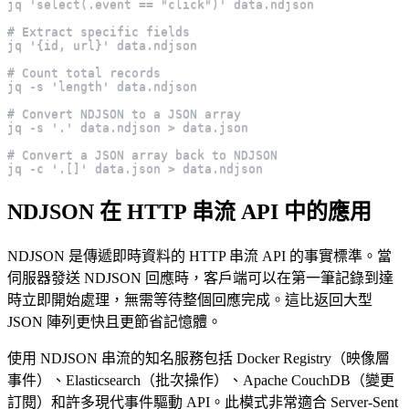
jq 'select(.event == "click")' data.ndjson
# Extract specific fields
jq '{id, url}' data.ndjson
# Count total records
jq -s 'length' data.ndjson
# Convert NDJSON to a JSON array
jq -s '.' data.ndjson > data.json
# Convert a JSON array back to NDJSON
jq -c '.[]' data.json > data.ndjson
NDJSON 在 HTTP 串流 API 中的應用
NDJSON 是傳遞即時資料的 HTTP 串流 API 的事實標準。當
伺服器發送 NDJSON 回應時，客戶端可以在第一筆記錄到達
時立即開始處理，無需等待整個回應完成。這比返回大型
JSON 陣列更快且更節省記憶體。
使用 NDJSON 串流的知名服務包括 Docker Registry（映像層
事件）、Elasticsearch（批次操作）、Apache CouchDB（變更
訂閱）和許多現代事件驅動 API。此模式非常適合 Server-Sent