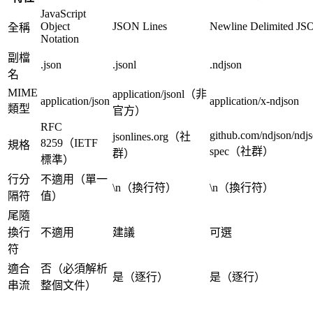
JavaScript
Object
JSON Lines
Newline Delimited J
全稱
Notation
副檔
.json
.jsonl
.ndjson
名
MIME
application/jsonl（非
application/json
application/x-ndjson
類型
官方）
RFC
github.com/ndjson/ndjs
jsonlines.org（社
8259（IETF
規格
spec（社群）
群）
標準）
行分
不適用（單一
\n（換行符）
\n（換行符）
隔符
值）
尾隨
換行
不適用
建議
可選
符
適合
否（必須解析
是（逐行）
是（逐行）
串流
整個文件）