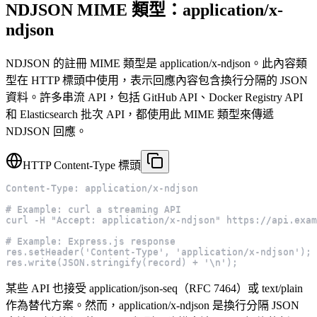
NDJSON MIME 類型：application/x-
ndjson
NDJSON 的註冊 MIME 類型是 application/x-ndjson。此內容類
型在 HTTP 標頭中使用，表示回應內容包含換行分隔的 JSON
資料。許多串流 API，包括 GitHub API、Docker Registry API
和 Elasticsearch 批次 API，都使用此 MIME 類型來傳遞
NDJSON 回應。
HTTP Content-Type 標頭
Content-Type: application/x-ndjson
# Example: curl a streaming API
curl -H "Accept: application/x-ndjson" https://api.exam
# Example: Express.js response
res.setHeader('Content-Type', 'application/x-ndjson');
res.write(JSON.stringify(record) + '\n');
某些 API 也接受 application/json-seq（RFC 7464）或 text/plain
作為替代方案。然而，application/x-ndjson 是換行分隔 JSON