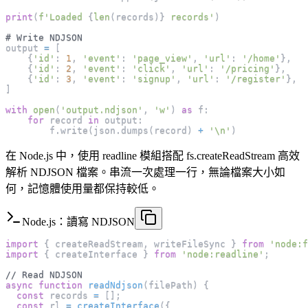
print
(
f'Loaded 
{
len
(
records
)
}
 records'
)
# Write NDJSON
output 
=
[
{
'id'
:
1
,
'event'
:
'page_view'
,
'url'
:
'/home'
}
,
{
'id'
:
2
,
'event'
:
'click'
,
'url'
:
'/pricing'
}
,
{
'id'
:
3
,
'event'
:
'signup'
,
'url'
:
'/register'
}
,
]
with
open
(
'output.ndjson'
,
'w'
)
as
 f
:
for
 record 
in
 output
:
        f
.
write
(
json
.
dumps
(
record
)
+
'\n'
)
在 Node.js 中，使用 readline 模組搭配 fs.createReadStream 高效
解析 NDJSON 檔案。串流一次處理一行，無論檔案大小如
何，記憶體使用量都保持較低。
Node.js：讀寫 NDJSON
import
{
 createReadStream
,
 writeFileSync 
}
from
'node:f
import
{
 createInterface 
}
from
'node:readline'
;
// Read NDJSON
async
function
readNdjson
(
filePath
)
{
const
 records 
=
[
]
;
const
 rl 
=
createInterface
(
{