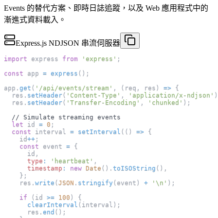
Events 的替代方案、即時日誌追蹤，以及 Web 應用程式中的
漸進式資料載入。
Express.js NDJSON 串流伺服器
import
express
from
'express'
;
const
 app 
=
express
(
)
;
app
.
get
(
'/api/events/stream'
,
(
req
,
 res
)
=>
{
  res
.
setHeader
(
'Content-Type'
,
'application/x-ndjson'
)
  res
.
setHeader
(
'Transfer-Encoding'
,
'chunked'
)
;
// Simulate streaming events
let
 id 
=
0
;
const
 interval 
=
setInterval
(
(
)
=>
{
    id
++
;
const
 event 
=
{
      id
,
type
:
'heartbeat'
,
timestamp
:
new
Date
(
)
.
toISOString
(
)
,
}
;
    res
.
write
(
JSON
.
stringify
(
event
)
+
'\n'
)
;
if
(
id 
>=
100
)
{
clearInterval
(
interval
)
;
      res
.
end
(
)
;