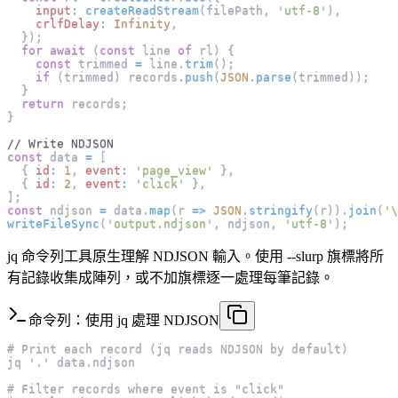
input
:
createReadStream
(
filePath
,
'utf-8'
)
,
crlfDelay
:
Infinity
,
}
)
;
for
await
(
const
 line 
of
 rl
)
{
const
 trimmed 
=
 line
.
trim
(
)
;
if
(
trimmed
)
 records
.
push
(
JSON
.
parse
(
trimmed
)
)
;
}
return
 records
;
}
// Write NDJSON
const
 data 
=
[
{
id
:
1
,
event
:
'page_view'
}
,
{
id
:
2
,
event
:
'click'
}
,
]
;
const
 ndjson 
=
 data
.
map
(
r
=>
JSON
.
stringify
(
r
)
)
.
join
(
'\
writeFileSync
(
'output.ndjson'
,
 ndjson
,
'utf-8'
)
;
jq 命令列工具原生理解 NDJSON 輸入。使用 --slurp 旗標將所
有記錄收集成陣列，或不加旗標逐一處理每筆記錄。
命令列：使用 jq 處理 NDJSON
# Print each record (jq reads NDJSON by default)
jq '.' data.ndjson
# Filter records where event is "click"