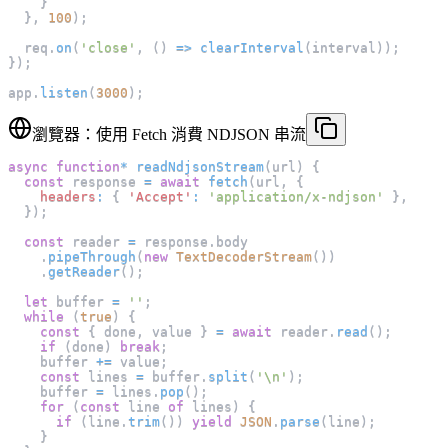
}
}
,
100
)
;
  req
.
on
(
'close'
,
(
)
=>
clearInterval
(
interval
)
)
;
}
)
;
app
.
listen
(
3000
)
;
瀏覽器：使用 Fetch 消費 NDJSON 串流
async
function
*
readNdjsonStream
(
url
)
{
const
 response 
=
await
fetch
(
url
,
{
headers
:
{
'Accept'
:
'application/x-ndjson'
}
,
}
)
;
const
 reader 
=
 response
.
body
.
pipeThrough
(
new
TextDecoderStream
(
)
)
.
getReader
(
)
;
let
 buffer 
=
''
;
while
(
true
)
{
const
{
 done
,
 value 
}
=
await
 reader
.
read
(
)
;
if
(
done
)
break
;
    buffer 
+=
 value
;
const
 lines 
=
 buffer
.
split
(
'\n'
)
;
    buffer 
=
 lines
.
pop
(
)
;
for
(
const
 line 
of
 lines
)
{
if
(
line
.
trim
(
)
)
yield
JSON
.
parse
(
line
)
;
}