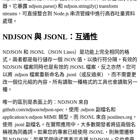
器。它暴露 ndjson.parse() 和 ndjson.stringify() transform
streams，可直接整合到 Node.js 串流管線中進行高吞吐量資料
處理。
NDJSON 與 JSONL：互通性
NDJSON 和 JSONL（JSON Lines）是功能上完全相同的格
式。兩者都是每行儲存一個 JSON 值，以換行符分隔。有效的
NDJSON 檔案同時也是有效的 JSONL 檔案，反之亦然。您可
以將 .ndjson 檔案重新命名為 .jsonl（或反過來），而不需要更
改一個位元組的內容，所有讀取一種格式的工具也會讀取另一
種。
唯一的區別是表面上的：NDJSON 來自
github.com/ndjson/ndjson-spec，使用 .ndjson 副檔名和
application/x-ndjson MIME 類型，而 JSONL 來自 jsonlines.org，
使用 .jsonl 副檔名。在實際應用中，大多數開發者將這兩個名
稱視為同義詞。如果您的專案已經使用 JSONL，則無需遷移
到 NDJSON；如果某個函式庫表示支援 NDJSON，它也會毫