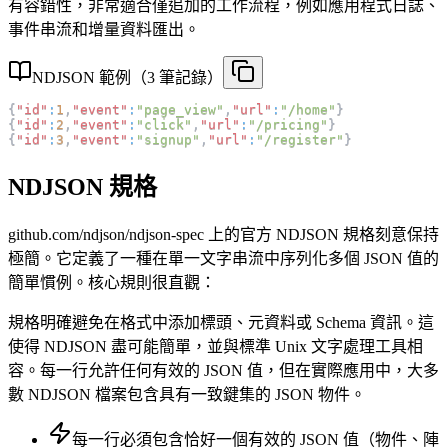
有容錯性，非常適合僅追加的工作流程，例如應用程式日誌、
事件串流和增量資料匯出。
NDJSON 範例（3 筆記錄）
{
"id"
:
1
,
"event"
:
"page_view"
,
"url"
:
"/home"
}
{
"id"
:
2
,
"event"
:
"click"
,
"url"
:
"/pricing"
}
{
"id"
:
3
,
"event"
:
"signup"
,
"url"
:
"/register"
}
NDJSON 規格
github.com/ndjson/ndjson-spec 上的官方 NDJSON 規格刻意保持
極簡。它定義了一種在單一文字串流中序列化多個 JSON 值的
簡單慣例。核心規則很直觀：
規格明確避免在格式中添加標頭、元資料或 Schema 資訊。這
使得 NDJSON 盡可能簡單，並與標準 Unix 文字處理工具相
容。每一行允許任何有效的 JSON 值，但在實際應用中，大多
數 NDJSON 檔案包含具有一致鍵集的 JSON 物件。
每一行必須包含恰好一個有效的 JSON 值（物件、陣