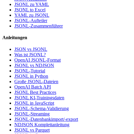
JSONL zu YAML
JSONL to Excel
YAML zu JSONL
JSONL-Aufteiler
JSONL-Zusammenführer
Anleitungen
JSON vs JSONL
Was ist JSONL?
OpenAI JSONL-Format
JSONL vs NDJSON
JSONL-Tutorial
JSONL in Python
Große JSONL-Dateien
OpenAI Batch API
JSONL Best Practices
JSONL KI-Trainingsdaten
JSONL in JavaScript
JSONL-Schema-Validierung
JSONL-Streaming
JSONL-Datenbankimport/-export
NDJSON Komplettanleitung
JSONL vs Parquet