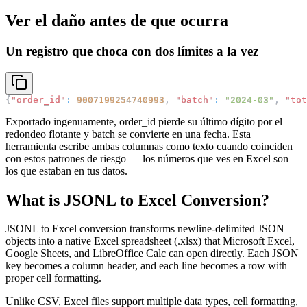
Ver el daño antes de que ocurra
Un registro que choca con dos límites a la vez
{
"order_id"
:
9007199254740993
,
"batch"
:
"2024-03"
,
"tot
Exportado ingenuamente, order_id pierde su último dígito por el
redondeo flotante y batch se convierte en una fecha. Esta
herramienta escribe ambas columnas como texto cuando coinciden
con estos patrones de riesgo — los números que ves en Excel son
los que estaban en tus datos.
What is JSONL to Excel Conversion?
JSONL to Excel conversion transforms newline-delimited JSON
objects into a native Excel spreadsheet (.xlsx) that Microsoft Excel,
Google Sheets, and LibreOffice Calc can open directly. Each JSON
key becomes a column header, and each line becomes a row with
proper cell formatting.
Unlike CSV, Excel files support multiple data types, cell formatting,