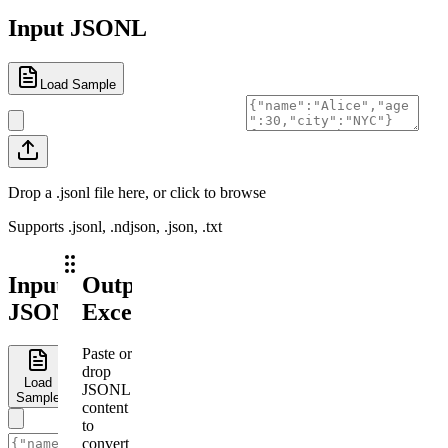
Input JSONL
Load Sample
Drop a .jsonl file here, or click to browse
Supports .jsonl, .ndjson, .json, .txt
Input
Output
JSONL
Excel
Paste or
drop
Load
JSONL
Sample
content
to
convert