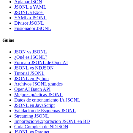
Aplanar JSON
JSONL a YAML
JSONL a Excel
YAML a JSONL
Divisor JSONL
Fusionador JSONL
Guías
JSON vs JSONL
¿Qué es JSONL?
Formato JSONL de OpenAI
JSONL vs NDJSON
Tutorial JSONL
JSONL en Python
Archivos JSONL grandes
OpenAI Batch API
Mejores prácticas JSONL
Datos de entrenamiento IA JSONL
JSONL en JavaScript
Validacion de Esquemas JSONL
Streaming JSONL
Importacion/Exportacion JSONL en BD
Guia Completa de NDJSON
JSONL vs Parquet