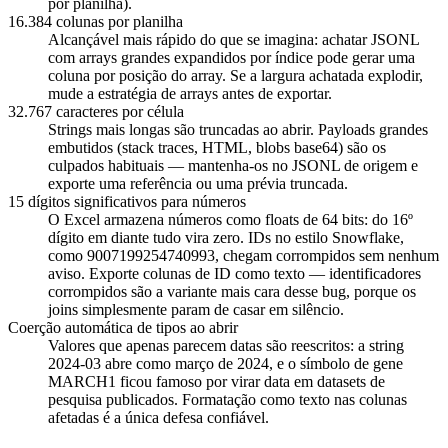
por planilha).
16.384 colunas por planilha
Alcançável mais rápido do que se imagina: achatar JSONL
com arrays grandes expandidos por índice pode gerar uma
coluna por posição do array. Se a largura achatada explodir,
mude a estratégia de arrays antes de exportar.
32.767 caracteres por célula
Strings mais longas são truncadas ao abrir. Payloads grandes
embutidos (stack traces, HTML, blobs base64) são os
culpados habituais — mantenha-os no JSONL de origem e
exporte uma referência ou uma prévia truncada.
15 dígitos significativos para números
O Excel armazena números como floats de 64 bits: do 16º
dígito em diante tudo vira zero. IDs no estilo Snowflake,
como 9007199254740993, chegam corrompidos sem nenhum
aviso. Exporte colunas de ID como texto — identificadores
corrompidos são a variante mais cara desse bug, porque os
joins simplesmente param de casar em silêncio.
Coerção automática de tipos ao abrir
Valores que apenas parecem datas são reescritos: a string
2024-03 abre como março de 2024, e o símbolo de gene
MARCH1 ficou famoso por virar data em datasets de
pesquisa publicados. Formatação como texto nas colunas
afetadas é a única defesa confiável.