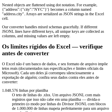
Nested objects are flattened using dot notation. For example,
{"address":{"city":"NYC"}'} becomes a column named
"address.city". Arrays are serialized as JSON strings in the Excel
cell.
Our converter handles mixed schemas gracefully. If different
JSONL lines have different keys, all unique keys are collected as
columns, and missing values are left empty.
Os limites rígidos do Excel — verifique
antes de converter
O Excel não é um banco de dados, e seu formato de arquivo impõe
tetos reais (documentados nas especificações e limites oficiais da
Microsoft). Cada um deles já corrompeu silenciosamente a
exportação de alguém; confira seus dados contra eles antes de
converter:
1.048.576 linhas por planilha
O teto de linhas do .xlsx. Um arquivo JSONL com mais
registros que isso não cabe em uma planilha — divida-o
primeiro (o modo por linhas do Divisor JSONL com blocos
de 1.000.000 de linhas mapeia perfeitamente para um arquivo