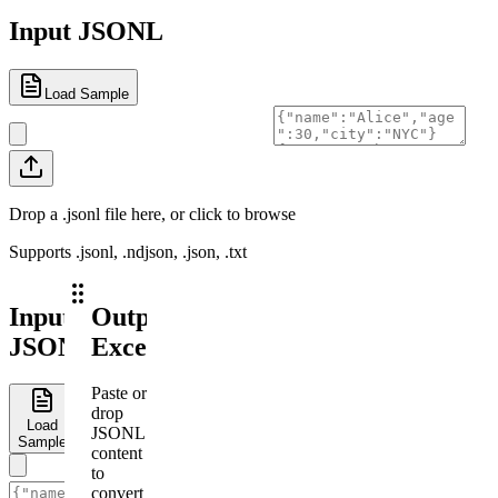
Input JSONL
Load Sample
Drop a .jsonl file here, or click to browse
Supports .jsonl, .ndjson, .json, .txt
Input
Output
JSONL
Excel
Paste or
drop
Load
JSONL
Sample
content
to
convert