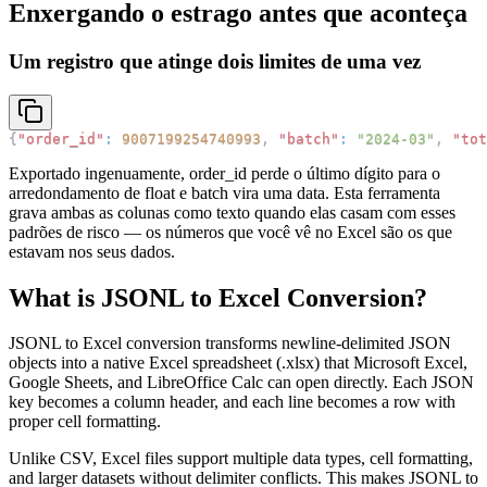
Enxergando o estrago antes que aconteça
Um registro que atinge dois limites de uma vez
{
"order_id"
:
9007199254740993
,
"batch"
:
"2024-03"
,
"tot
Exportado ingenuamente, order_id perde o último dígito para o
arredondamento de float e batch vira uma data. Esta ferramenta
grava ambas as colunas como texto quando elas casam com esses
padrões de risco — os números que você vê no Excel são os que
estavam nos seus dados.
What is JSONL to Excel Conversion?
JSONL to Excel conversion transforms newline-delimited JSON
objects into a native Excel spreadsheet (.xlsx) that Microsoft Excel,
Google Sheets, and LibreOffice Calc can open directly. Each JSON
key becomes a column header, and each line becomes a row with
proper cell formatting.
Unlike CSV, Excel files support multiple data types, cell formatting,
and larger datasets without delimiter conflicts. This makes JSONL to