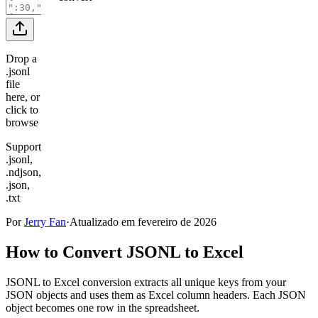
Drop a
.jsonl
file
here, or
click to
browse
Supports
.jsonl,
.ndjson,
.json,
.txt
Por
Jerry Fan
·
Atualizado em fevereiro de 2026
How to Convert JSONL to Excel
JSONL to Excel conversion extracts all unique keys from your
JSON objects and uses them as Excel column headers. Each JSON
object becomes one row in the spreadsheet.