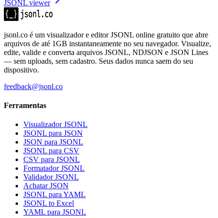
JSONL viewer
jsonl.co é um visualizador e editor JSONL online gratuito que abre
arquivos de até 1GB instantaneamente no seu navegador. Visualize,
edite, valide e converta arquivos JSONL, NDJSON e JSON Lines
— sem uploads, sem cadastro. Seus dados nunca saem do seu
dispositivo.
feedback@jsonl.co
Ferramentas
Visualizador JSONL
JSONL para JSON
JSON para JSONL
JSONL para CSV
CSV para JSONL
Formatador JSONL
Validador JSONL
Achatar JSON
JSONL para YAML
JSONL to Excel
YAML para JSONL