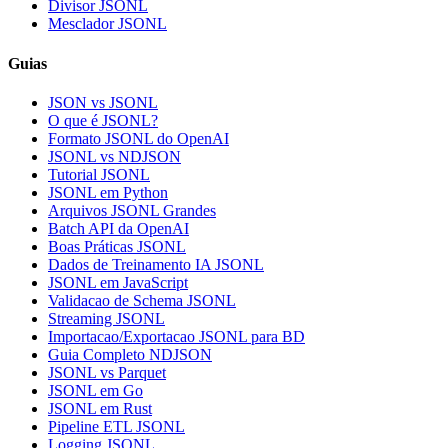
Divisor JSONL
Mesclador JSONL
Guias
JSON vs JSONL
O que é JSONL?
Formato JSONL do OpenAI
JSONL vs NDJSON
Tutorial JSONL
JSONL em Python
Arquivos JSONL Grandes
Batch API da OpenAI
Boas Práticas JSONL
Dados de Treinamento IA JSONL
JSONL em JavaScript
Validacao de Schema JSONL
Streaming JSONL
Importacao/Exportacao JSONL para BD
Guia Completo NDJSON
JSONL vs Parquet
JSONL em Go
JSONL em Rust
Pipeline ETL JSONL
Logging JSONL