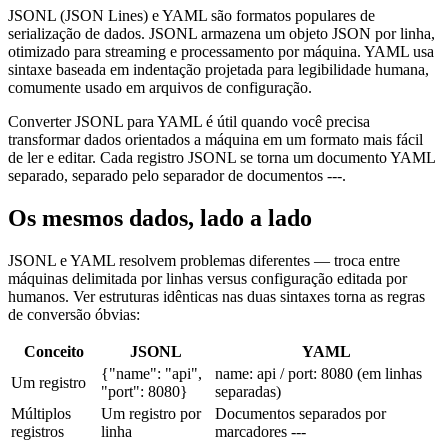
JSONL (JSON Lines) e YAML são formatos populares de
serialização de dados. JSONL armazena um objeto JSON por linha,
otimizado para streaming e processamento por máquina. YAML usa
sintaxe baseada em indentação projetada para legibilidade humana,
comumente usado em arquivos de configuração.
Converter JSONL para YAML é útil quando você precisa
transformar dados orientados a máquina em um formato mais fácil
de ler e editar. Cada registro JSONL se torna um documento YAML
separado, separado pelo separador de documentos ---.
Os mesmos dados, lado a lado
JSONL e YAML resolvem problemas diferentes — troca entre
máquinas delimitada por linhas versus configuração editada por
humanos. Ver estruturas idênticas nas duas sintaxes torna as regras
de conversão óbvias:
Conceito
JSONL
YAML
{"name": "api",
name: api / port: 8080 (em linhas
Um registro
"port": 8080}
separadas)
Múltiplos
Um registro por
Documentos separados por
registros
linha
marcadores ---