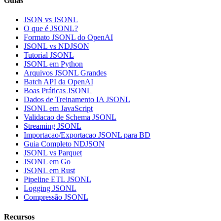
Guias
JSON vs JSONL
O que é JSONL?
Formato JSONL do OpenAI
JSONL vs NDJSON
Tutorial JSONL
JSONL em Python
Arquivos JSONL Grandes
Batch API da OpenAI
Boas Práticas JSONL
Dados de Treinamento IA JSONL
JSONL em JavaScript
Validacao de Schema JSONL
Streaming JSONL
Importacao/Exportacao JSONL para BD
Guia Completo NDJSON
JSONL vs Parquet
JSONL em Go
JSONL em Rust
Pipeline ETL JSONL
Logging JSONL
Compressão JSONL
Recursos