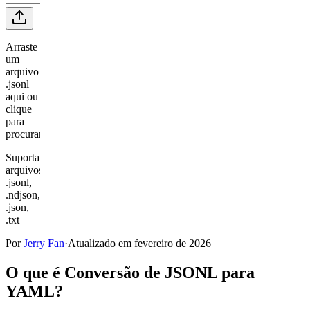
Arraste
um
arquivo
.jsonl
aqui ou
clique
para
procurar
Suporta
arquivos
.jsonl,
.ndjson,
.json,
.txt
Por
Jerry Fan
·
Atualizado em fevereiro de 2026
O que é Conversão de JSONL para
YAML?