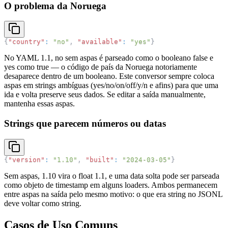
O problema da Noruega
{
"country"
:
"no"
,
"available"
:
"yes"
}
No YAML 1.1, no sem aspas é parseado como o booleano false e
yes como true — o código de país da Noruega notoriamente
desaparece dentro de um booleano. Este conversor sempre coloca
aspas em strings ambíguas (yes/no/on/off/y/n e afins) para que uma
ida e volta preserve seus dados. Se editar a saída manualmente,
mantenha essas aspas.
Strings que parecem números ou datas
{
"version"
:
"1.10"
,
"built"
:
"2024-03-05"
}
Sem aspas, 1.10 vira o float 1.1, e uma data solta pode ser parseada
como objeto de timestamp em alguns loaders. Ambos permanecem
entre aspas na saída pelo mesmo motivo: o que era string no JSONL
deve voltar como string.
Casos de Uso Comuns