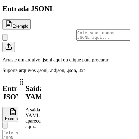
Entrada JSONL
Exemplo
Arraste um arquivo .jsonl aqui ou clique para procurar
Suporta arquivos .jsonl, .ndjson, .json, .txt
Entrada
Saída
JSONL
YAML
A saída
YAML
Exemplo
aparecerá
aqui...