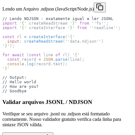
Lendo um Arquivo .ndjson (JavaScript/Node.js)
// Lendo NDJSON - exatamente igual a ler JSONL
import
'{'
 createReadStream 
'}'
from
''
fs
''
;
import
'{'
 createInterface 
'}'
from
''
readline
''
;
const
 rl 
=
createInterface
(
'{'
input
:
createReadStream
(
''
data
.
ndjson
''
)
'}'
)
;
for
await
(
const
 line 
of
 rl
)
'{'
const
 record 
=
JSON
.
parse
(
line
)
;
console
.
log
(
record
.
text
)
;
'}'
// Output:
// Hello world
// How are you?
// Goodbye
Validar arquivos JSONL / NDJSON
Verifique se seu arquivo .jsonl ou .ndjson está formatado
corretamente. Nosso validador gratuito verifica cada linha para
sintaxe JSON válida.