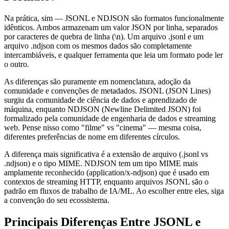
Na prática, sim — JSONL e NDJSON são formatos funcionalmente
idênticos. Ambos armazenam um valor JSON por linha, separados
por caracteres de quebra de linha (\n). Um arquivo .jsonl e um
arquivo .ndjson com os mesmos dados são completamente
intercambiáveis, e qualquer ferramenta que leia um formato pode ler
o outro.
As diferenças são puramente em nomenclatura, adoção da
comunidade e convenções de metadados. JSONL (JSON Lines)
surgiu da comunidade de ciência de dados e aprendizado de
máquina, enquanto NDJSON (Newline Delimited JSON) foi
formalizado pela comunidade de engenharia de dados e streaming
web. Pense nisso como "filme" vs "cinema" — mesma coisa,
diferentes preferências de nome em diferentes círculos.
A diferença mais significativa é a extensão de arquivo (.jsonl vs
.ndjson) e o tipo MIME. NDJSON tem um tipo MIME mais
amplamente reconhecido (application/x-ndjson) que é usado em
contextos de streaming HTTP, enquanto arquivos JSONL são o
padrão em fluxos de trabalho de IA/ML. Ao escolher entre eles, siga
a convenção do seu ecossistema.
Principais Diferenças Entre JSONL e