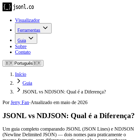
Visualizador
Ferramentas
Guia
Sobre
Contato
🇧🇷
Português
🇧🇷
Início
Guia
JSONL vs NDJSON: Qual é a Diferença?
Por
Jerry Fan
·
Atualizado em maio de 2026
JSONL vs NDJSON: Qual é a Diferença?
Um guia completo comparando JSONL (JSON Lines) e NDJSON
(Newline Delimited JSON) — dois nomes para praticamente o