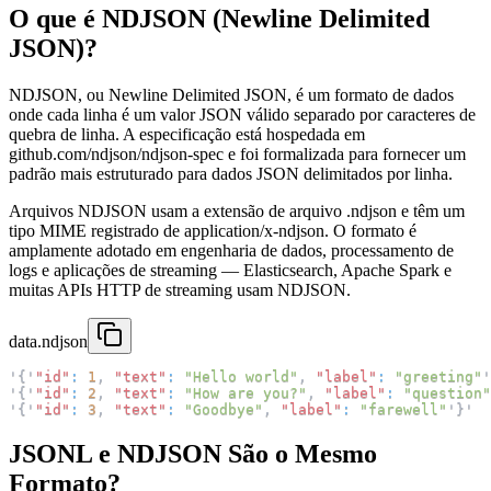
O que é NDJSON (Newline Delimited
JSON)?
NDJSON, ou Newline Delimited JSON, é um formato de dados
onde cada linha é um valor JSON válido separado por caracteres de
quebra de linha. A especificação está hospedada em
github.com/ndjson/ndjson-spec e foi formalizada para fornecer um
padrão mais estruturado para dados JSON delimitados por linha.
Arquivos NDJSON usam a extensão de arquivo .ndjson e têm um
tipo MIME registrado de application/x-ndjson. O formato é
amplamente adotado em engenharia de dados, processamento de
logs e aplicações de streaming — Elasticsearch, Apache Spark e
muitas APIs HTTP de streaming usam NDJSON.
data.ndjson
'
{
'
"id"
:
1
,
"text"
:
"Hello world"
,
"label"
:
"greeting"
'
'
{
'
"id"
:
2
,
"text"
:
"How are you?"
,
"label"
:
"question"
'
{
'
"id"
:
3
,
"text"
:
"Goodbye"
,
"label"
:
"farewell"
'
}
'
JSONL e NDJSON São o Mesmo
Formato?