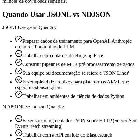
milhões de downloads semanais.
Quando Usar JSONL vs NDJSON
JSONL
Use .jsonl Quando:
Preparar dados de treinamento para OpenAI, Anthropic
ou outros fine-tuning de LLM
Trabalhar com datasets do Hugging Face
Construir pipelines de ML e pré-processamento de dados
Sua equipe ou documentação se refere a 'JSON Lines'
Fazer upload de arquivos para plataformas AI/ML que
esperam extensão .jsonl
Trabalhar em ambientes de ciência de dados Python
NDJSON
Use .ndjson Quando:
Fazer streaming de dados JSON sobre HTTP (Server-Sent
Events, fetch streaming)
Trabalhar com a API em lote do Elasticsearch