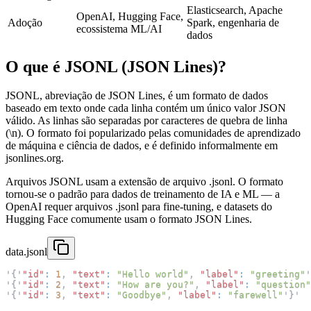
Elasticsearch, Apache
OpenAI, Hugging Face,
Adoção
Spark, engenharia de
ecossistema ML/AI
dados
O que é JSONL (JSON Lines)?
JSONL, abreviação de JSON Lines, é um formato de dados
baseado em texto onde cada linha contém um único valor JSON
válido. As linhas são separadas por caracteres de quebra de linha
(\n). O formato foi popularizado pelas comunidades de aprendizado
de máquina e ciência de dados, e é definido informalmente em
jsonlines.org.
Arquivos JSONL usam a extensão de arquivo .jsonl. O formato
tornou-se o padrão para dados de treinamento de IA e ML — a
OpenAI requer arquivos .jsonl para fine-tuning, e datasets do
Hugging Face comumente usam o formato JSON Lines.
data.jsonl
'
{
'
"id"
:
1
,
"text"
:
"Hello world"
,
"label"
:
"greeting"
'
'
{
'
"id"
:
2
,
"text"
:
"How are you?"
,
"label"
:
"question"
'
{
'
"id"
:
3
,
"text"
:
"Goodbye"
,
"label"
:
"farewell"
'
}
'