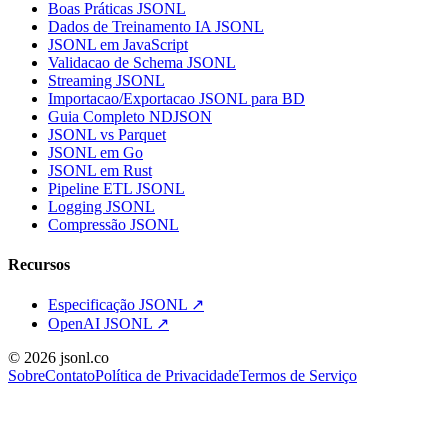
Boas Práticas JSONL
Dados de Treinamento IA JSONL
JSONL em JavaScript
Validacao de Schema JSONL
Streaming JSONL
Importacao/Exportacao JSONL para BD
Guia Completo NDJSON
JSONL vs Parquet
JSONL em Go
JSONL em Rust
Pipeline ETL JSONL
Logging JSONL
Compressão JSONL
Recursos
Especificação JSONL
↗
OpenAI JSONL
↗
© 2026 jsonl.co
Sobre
Contato
Política de Privacidade
Termos de Serviço