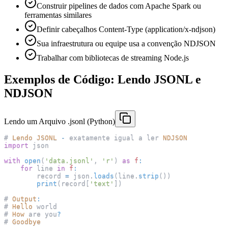
Construir pipelines de dados com Apache Spark ou
ferramentas similares
Definir cabeçalhos Content-Type (application/x-ndjson)
Sua infraestrutura ou equipe usa a convenção NDJSON
Trabalhar com bibliotecas de streaming Node.js
Exemplos de Código: Lendo JSONL e
NDJSON
Lendo um Arquivo .jsonl (Python)
# 
Lendo
JSONL
-
 exatamente igual a ler 
NDJSON
import
 json
with
open
(
'data.jsonl'
,
'r'
)
as
f
:
for
 line 
in
f
:
        record 
=
 json
.
loads
(
line
.
strip
(
)
)
print
(
record
[
'text'
]
)
# 
Output
:
# 
Hello
 world
# 
How
 are you
?
# 
Goodbye