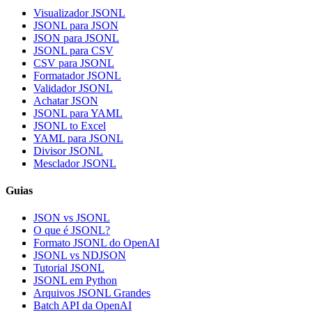
Visualizador JSONL
JSONL para JSON
JSON para JSONL
JSONL para CSV
CSV para JSONL
Formatador JSONL
Validador JSONL
Achatar JSON
JSONL para YAML
JSONL to Excel
YAML para JSONL
Divisor JSONL
Mesclador JSONL
Guias
JSON vs JSONL
O que é JSONL?
Formato JSONL do OpenAI
JSONL vs NDJSON
Tutorial JSONL
JSONL em Python
Arquivos JSONL Grandes
Batch API da OpenAI