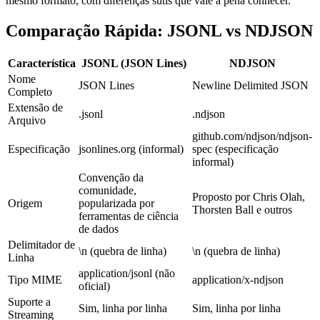
mesmo formato, com diferenças sutis que vale a pena conhecer.
Comparação Rápida: JSONL vs NDJSON
Característica
JSONL (JSON Lines)
NDJSON
Nome
JSON Lines
Newline Delimited JSON
Completo
Extensão de
.jsonl
.ndjson
Arquivo
github.com/ndjson/ndjson-
Especificação
jsonlines.org (informal)
spec (especificação
informal)
Convenção da
comunidade,
Proposto por Chris Olah,
Origem
popularizada por
Thorsten Ball e outros
ferramentas de ciência
de dados
Delimitador de
\n (quebra de linha)
\n (quebra de linha)
Linha
application/jsonl (não
Tipo MIME
application/x-ndjson
oficial)
Suporte a
Sim, linha por linha
Sim, linha por linha
Streaming