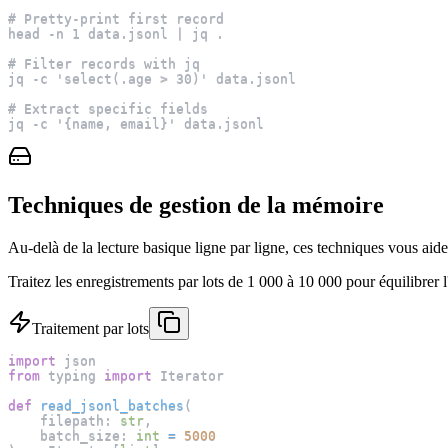
# Pretty-print first record
head -n 1 data.jsonl | jq .
# Filter records with jq
jq -c 'select(.age > 30)' data.jsonl
# Extract specific fields
jq -c '{name, email}' data.jsonl
Techniques de gestion de la mémoire
Au-delà de la lecture basique ligne par ligne, ces techniques vous aide
Traitez les enregistrements par lots de 1 000 à 10 000 pour équilibrer l'
Traitement par lots
import
 json
from
 typing 
import
 Iterator
def
read_jsonl_batches
(
    filepath
:
str
,
    batch_size
:
int
=
5000