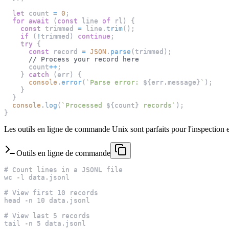
let
 count 
=
0
;
for
await
(
const
 line 
of
 rl
)
{
const
 trimmed 
=
 line
.
trim
(
)
;
if
(
!
trimmed
)
continue
;
try
{
const
 record 
=
JSON
.
parse
(
trimmed
)
;
// Process your record here
      count
++
;
}
catch
(
err
)
{
console
.
error
(
`
Parse error: 
${
err
.
message
}
`
)
;
}
}
console
.
log
(
`
Processed 
${
count
}
 records
`
)
;
}
Les outils en ligne de commande Unix sont parfaits pour l'inspection e
Outils en ligne de commande
# Count lines in a JSONL file
wc -l data.jsonl
# View first 10 records
head -n 10 data.jsonl
# View last 5 records
tail -n 5 data.jsonl