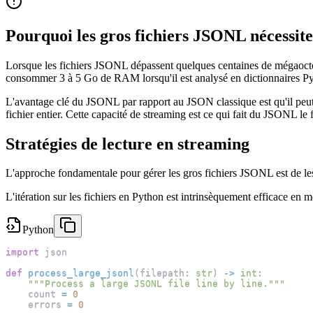
Pourquoi les gros fichiers JSONL nécessite
Lorsque les fichiers JSONL dépassent quelques centaines de mégaocte
consommer 3 à 5 Go de RAM lorsqu'il est analysé en dictionnaires Pyth
L'avantage clé du JSONL par rapport au JSON classique est qu'il peut 
fichier entier. Cette capacité de streaming est ce qui fait du JSONL l
Stratégies de lecture en streaming
L'approche fondamentale pour gérer les gros fichiers JSONL est de les 
L'itération sur les fichiers en Python est intrinsèquement efficace en mé
Python
import
 json
def
process_large_jsonl
(
filepath
:
str
)
-
>
int
:
"""Process a large JSONL file line by line."""
    count 
=
0
    errors 
=
0