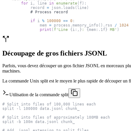
for
 i
,
 line 
in
enumerate
(
f
)
:
            record 
=
 json
.
loads
(
line
)
# Process record
if
 i 
%
100000
==
0
:
                mem 
=
 process
.
memory_info
(
)
.
rss 
/
1024
print
(
f'Line 
{
i
:
,
}
: 
{
mem
:
.1f
}
 MB'
)
Découpage de gros fichiers JSONL
Parfois, vous devez découper un gros fichier JSONL en morceaux plus peti
machines.
La commande Unix split est le moyen le plus rapide de découper un fic
Utilisation de la commande split
# Split into files of 100,000 lines each
split -l 100000 data.jsonl chunk_
# Split into files of approximately 100MB each
split -b 100m data.jsonl chunk_
# Add .jsonl extension to split files