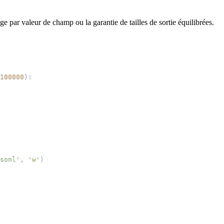
 par valeur de champ ou la garantie de tailles de sortie équilibrées.
100000
)
:
sonl'
,
'w'
)