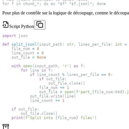
for f in chunk_*; do mv "$f" "$f.jsonl"; done
Pour plus de contrôle sur la logique de découpage, comme le découpage
Script Python
import
 json
def
split_jsonl
(
input_path
:
str
,
 lines_per_file
:
int
=
    file_num 
=
0
    line_count 
=
0
    out_file 
=
None
with
open
(
input_path
,
'r'
)
as
 f
:
for
 line 
in
 f
:
if
 line_count 
%
 lines_per_file 
==
0
:
if
 out_file
:
                    out_file
.
close
(
)
                file_num 
+=
1
                out_file 
=
open
(
f'part_
{
file_num
:
04d
}
.j
            out_file
.
write
(
line
)
            line_count 
+=
1
if
 out_file
:
        out_file
.
close
(
)
print
(
f'Split into 
{
file_num
}
 files'
)