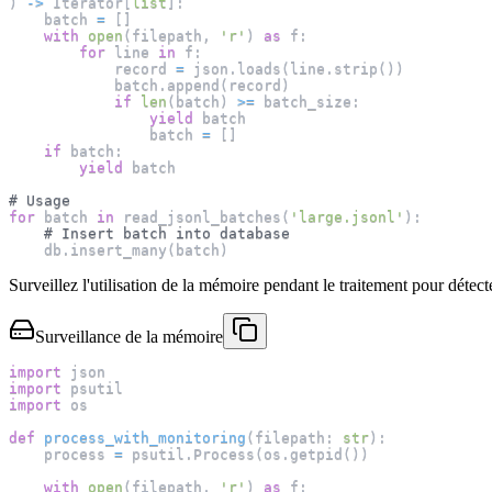
)
-
>
 Iterator
[
list
]
:
    batch 
=
[
]
with
open
(
filepath
,
'r'
)
as
 f
:
for
 line 
in
 f
:
            record 
=
 json
.
loads
(
line
.
strip
(
)
)
            batch
.
append
(
record
)
if
len
(
batch
)
>=
 batch_size
:
yield
 batch
                batch 
=
[
]
if
 batch
:
yield
 batch
# Usage
for
 batch 
in
 read_jsonl_batches
(
'large.jsonl'
)
:
# Insert batch into database
    db
.
insert_many
(
batch
)
Surveillez l'utilisation de la mémoire pendant le traitement pour détecter
Surveillance de la mémoire
import
 json
import
 psutil
import
 os
def
process_with_monitoring
(
filepath
:
str
)
:
    process 
=
 psutil
.
Process
(
os
.
getpid
(
)
)
with
open
(
filepath
,
'r'
)
as
 f
: