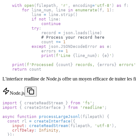
with
open
(
filepath
,
'r'
,
 encoding
=
'utf-8'
)
as
 f
:
for
 line_num
,
 line 
in
enumerate
(
f
,
1
)
:
            line 
=
 line
.
strip
(
)
if
not
 line
:
continue
try
:
                record 
=
 json
.
loads
(
line
)
# Process your record here
                count 
+=
1
except
 json
.
JSONDecodeError 
as
 e
:
                errors 
+=
1
print
(
f'Line 
{
line_num
}
: 
{
e
}
'
)
print
(
f'Processed 
{
count
}
 records, 
{
errors
}
 errors'
return
 count
L'interface readline de Node.js offre un moyen efficace de traiter les 
Node.js
import
{
 createReadStream 
}
from
'fs'
;
import
{
 createInterface 
}
from
'readline'
;
async
function
processLargeJsonl
(
filepath
)
{
const
 rl 
=
createInterface
(
{
input
:
createReadStream
(
filepath
,
'utf-8'
)
,
crlfDelay
:
Infinity
,
}
)
;