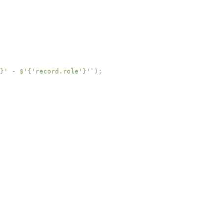
}' - $'{'record.role'}'
`
)
;