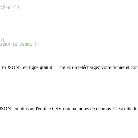
tf
-
8
''
)
)
;
)
;
JSON to JSONL
`
)
;
 to JSONL en ligne gratuit — collez ou téléchargez votre fichier et con
ON, en utilisant l'en-tête CSV comme noms de champs. C'est utile lors