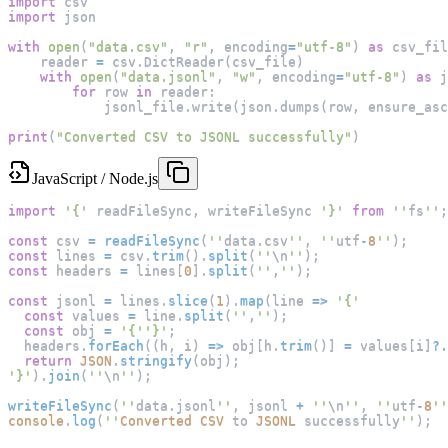
import
 csv
import
 json
with
open
(
"data.csv"
,
"r"
,
 encoding
=
"utf-8"
)
as
 csv_fil
    reader 
=
 csv
.
DictReader
(
csv_file
)
with
open
(
"data.jsonl"
,
"w"
,
 encoding
=
"utf-8"
)
as
 j
for
 row 
in
 reader
:
            jsonl_file
.
write
(
json
.
dumps
(
row
,
 ensure_asc
print
(
"Converted CSV to JSONL successfully"
)
JavaScript / Node.js
import
'{'
 readFileSync
,
 writeFileSync 
'}'
from
''
fs
''
;
const
 csv 
=
readFileSync
(
''
data
.
csv
''
,
''
utf
-
8
''
)
;
const
 lines 
=
 csv
.
trim
(
)
.
split
(
''
\n
''
)
;
const
 headers 
=
 lines
[
0
]
.
split
(
''
,
''
)
;
const
 jsonl 
=
 lines
.
slice
(
1
)
.
map
(
line
=>
'{'
const
 values 
=
 line
.
split
(
''
,
''
)
;
const
 obj 
=
'{'
'}'
;
  headers
.
forEach
(
(
h
,
 i
)
=>
 obj
[
h
.
trim
(
)
]
=
 values
[
i
]
?.
return
JSON
.
stringify
(
obj
)
;
'}'
)
.
join
(
''
\n
''
)
;
writeFileSync
(
''
data
.
jsonl
''
,
 jsonl 
+
''
\n
''
,
''
utf
-
8
''
console
.
log
(
''
Converted
CSV
 to 
JSONL
 successfully
''
)
;