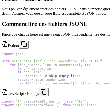
Vous pouvez également créer des fichiers JSONL dans n'importe quel éd
.jsonl. Assurez-vous que chaque ligne est complète et JSON valide.
Comment lire des fichiers JSONL
Parce que chaque ligne est une valeur JSON indépendante, lire des fich
Python
import
 json
with
open
(
"data.jsonl"
,
"r"
,
 encoding
=
"utf-8"
)
as
 f
:
for
 line_number
,
 line 
in
enumerate
(
f
,
1
)
:
        line 
=
 line
.
strip
(
)
if
not
 line
:
continue
# skip empty lines
        record 
=
 json
.
loads
(
line
)
print
(
f"Line '
{
'line_number'
}
': '
{
'record['
'nam
JavaScript / Node.js
import
'{'
 createReadStream 
'}'
from
''
fs
''
;
import
'{'
 createInterface 
'}'
from
''
readline
''
;