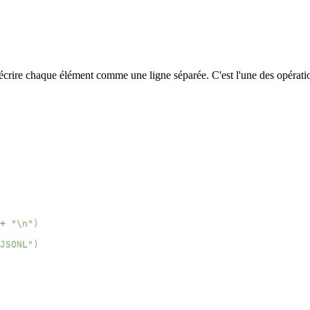
écrire chaque élément comme une ligne séparée. C'est l'une des opérat
+
"\n"
)
JSONL"
)