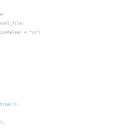
e
:
sonl_file
:
ii
=
False
)
+
"\n"
)
trim
(
)
)
;
)
;