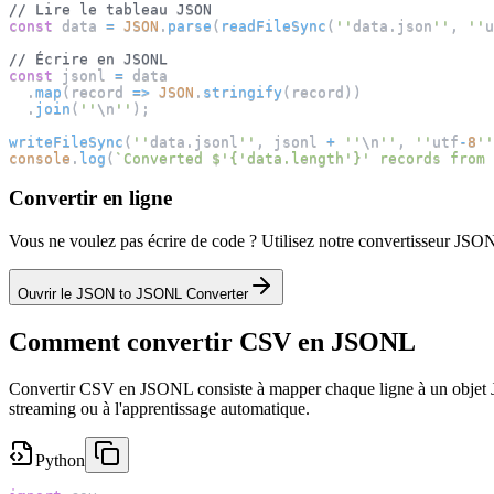
// Lire le tableau JSON
const
 data 
=
JSON
.
parse
(
readFileSync
(
''
data
.
json
''
,
''
u
// Écrire en JSONL
const
 jsonl 
=
 data
.
map
(
record
=>
JSON
.
stringify
(
record
)
)
.
join
(
''
\n
''
)
;
writeFileSync
(
''
data
.
jsonl
''
,
 jsonl 
+
''
\n
''
,
''
utf
-
8
''
console
.
log
(
`
Converted $'{'data.length'}' records from 
Convertir en ligne
Vous ne voulez pas écrire de code ? Utilisez notre convertisseur JSON
Ouvrir le JSON to JSONL Converter
Comment convertir CSV en JSONL
Convertir CSV en JSONL consiste à mapper chaque ligne à un objet JS
streaming ou à l'apprentissage automatique.
Python