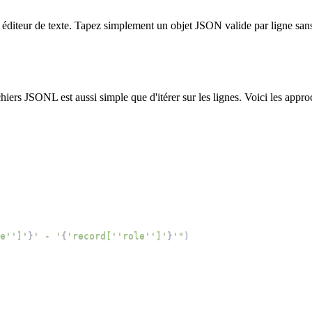
iteur de texte. Tapez simplement un objet JSON valide par ligne sans vir
iers JSONL est aussi simple que d'itérer sur les lignes. Voici les appro
e'
']'
}
' - '
{
'record['
'role'
']'
}
'"
)