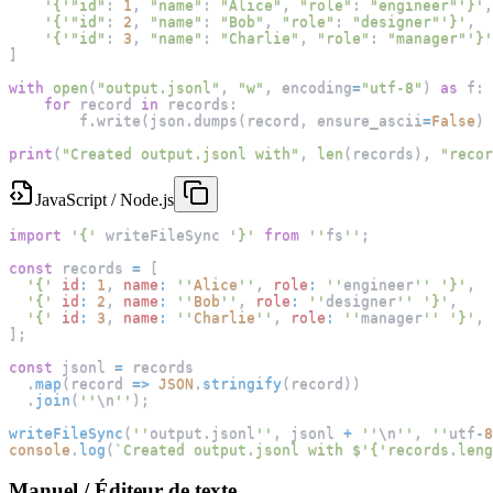
'{'
"id"
:
1
,
"name"
:
"Alice"
,
"role"
:
"engineer"
'}'
,
'{'
"id"
:
2
,
"name"
:
"Bob"
,
"role"
:
"designer"
'}'
,
'{'
"id"
:
3
,
"name"
:
"Charlie"
,
"role"
:
"manager"
'}'
]
with
open
(
"output.jsonl"
,
"w"
,
 encoding
=
"utf-8"
)
as
 f
:
for
 record 
in
 records
:
        f
.
write
(
json
.
dumps
(
record
,
 ensure_ascii
=
False
)
print
(
"Created output.jsonl with"
,
len
(
records
)
,
"recor
JavaScript / Node.js
import
'{'
 writeFileSync 
'}'
from
''
fs
''
;
const
 records 
=
[
'{'
id
:
1
,
name
:
''
Alice
''
,
role
:
''
engineer
''
'}'
,
'{'
id
:
2
,
name
:
''
Bob
''
,
role
:
''
designer
''
'}'
,
'{'
id
:
3
,
name
:
''
Charlie
''
,
role
:
''
manager
''
'}'
,
]
;
const
 jsonl 
=
 records
.
map
(
record
=>
JSON
.
stringify
(
record
)
)
.
join
(
''
\n
''
)
;
writeFileSync
(
''
output
.
jsonl
''
,
 jsonl 
+
''
\n
''
,
''
utf
-
8
console
.
log
(
`
Created output.jsonl with $'{'records.leng
Manuel / Éditeur de texte