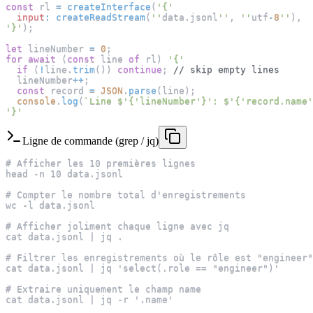
const
 rl 
=
createInterface
(
'{'
input
:
createReadStream
(
''
data
.
jsonl
''
,
''
utf
-
8
''
)
,
'}'
)
;
let
 lineNumber 
=
0
;
for
await
(
const
 line 
of
 rl
)
'{'
if
(
!
line
.
trim
(
)
)
continue
;
// skip empty lines
  lineNumber
++
;
const
 record 
=
JSON
.
parse
(
line
)
;
console
.
log
(
`
Line $'{'lineNumber'}': $'{'record.name'
'}'
Ligne de commande (grep / jq)
# Afficher les 10 premières lignes
head -n 10 data.jsonl
# Compter le nombre total d'enregistrements
wc -l data.jsonl
# Afficher joliment chaque ligne avec jq
cat data.jsonl | jq .
# Filtrer les enregistrements où le rôle est "engineer"
cat data.jsonl | jq 'select(.role == "engineer")'
# Extraire uniquement le champ name
cat data.jsonl | jq -r '.name'