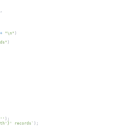
,
+
"\n"
)
ds"
)
''
)
;
th'}' records
`
)
;