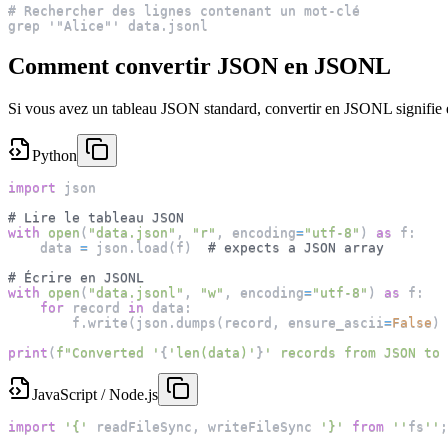
# Rechercher des lignes contenant un mot-clé
grep '"Alice"' data.jsonl
Comment convertir JSON en JSONL
Si vous avez un tableau JSON standard, convertir en JSONL signifie 
Python
import
 json
# Lire le tableau JSON
with
open
(
"data.json"
,
"r"
,
 encoding
=
"utf-8"
)
as
 f
:
    data 
=
 json
.
load
(
f
)
# expects a JSON array
# Écrire en JSONL
with
open
(
"data.jsonl"
,
"w"
,
 encoding
=
"utf-8"
)
as
 f
:
for
 record 
in
 data
:
        f
.
write
(
json
.
dumps
(
record
,
 ensure_ascii
=
False
)
print
(
f"Converted '
{
'len(data)'
}
' records from JSON to 
JavaScript / Node.js
import
'{'
 readFileSync
,
 writeFileSync 
'}'
from
''
fs
''
;