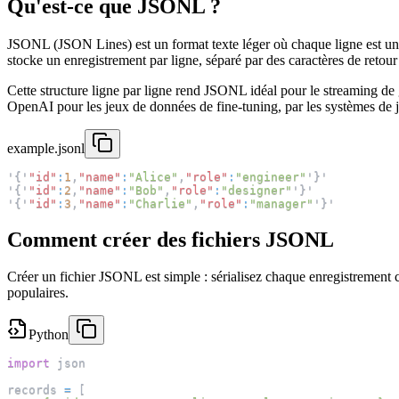
Qu'est-ce que JSONL ?
JSONL (JSON Lines) est un format texte léger où chaque ligne est un
stocke un enregistrement par ligne, séparé par des caractères de retour à
Cette structure ligne par ligne rend JSONL idéal pour le streaming de gr
OpenAI pour les jeux de données de fine-tuning, par les systèmes de j
example.jsonl
'
{
'
"id"
:
1
,
"name"
:
"Alice"
,
"role"
:
"engineer"
'
}
'
'
{
'
"id"
:
2
,
"name"
:
"Bob"
,
"role"
:
"designer"
'
}
'
'
{
'
"id"
:
3
,
"name"
:
"Charlie"
,
"role"
:
"manager"
'
}
'
Comment créer des fichiers JSONL
Créer un fichier JSONL est simple : sérialisez chaque enregistrement 
populaires.
Python
import
 json
records 
=
[