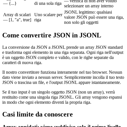
— verifica di non aver voluto
— {...}
di una sola riga
selezionare un array interno
JSONL legittimo: qualsiasi
Array di scalari
Uno scalare per
valore JSON può essere una riga,
— [1, "a", true]
riga
non solo gli oggetti
Come convertire JSON in JSONL
La conversione da JSON a JSONL prende un array JSON standard
e trasforma ogni elemento in una riga separata. Ogni riga nell'output
è un oggetto JSON completo e valido, con le righe separate da
caratteri di nuova riga.
Il nostro convertitore funziona interamente nel tuo browser. Nessun
dato viene inviato a nessun server. Semplicemente incolla il tuo testo
JSON o trascina un file, e l'output JSONL appare istantaneamente.
Se il tuo input è un singolo oggetto JSON (non un array), verrà
restituito come una singola riga JSONL. Gli array vengono espansi
in modo che ogni elemento diventi la propria riga.
Casi limite da conoscere
Array annidati: viene suddiviso solo il primo livello