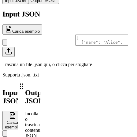
Input JSON
Output JSONL
Input JSON
Carica esempio
Trascina un file .json qui, o clicca per sfogliare
Supporta .json, .txt
Input
Output
JSON
JSONL
Incolla
o
Carica
trascina
esempio
contenuto
JSON