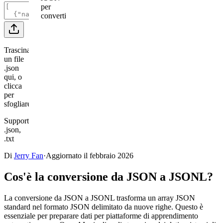
per
convertire
Trascina
un file
.json
qui, o
clicca
per
sfogliare
Supporta
.json,
.txt
Di
Jerry Fan
·
Aggiornato il febbraio 2026
Cos'è la conversione da JSON a JSONL?
La conversione da JSON a JSONL trasforma un array JSON
standard nel formato JSON delimitato da nuove righe. Questo è
essenziale per preparare dati per piattaforme di apprendimento