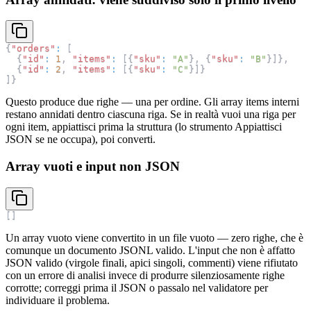
{
"orders"
:
[
{
"id"
:
1
,
"items"
:
[
{
"sku"
:
"A"
}
,
{
"sku"
:
"B"
}
]
}
,
{
"id"
:
2
,
"items"
:
[
{
"sku"
:
"C"
}
]
}
]
}
Questo produce due righe — una per ordine. Gli array items interni
restano annidati dentro ciascuna riga. Se in realtà vuoi una riga per
ogni item, appiattisci prima la struttura (lo strumento Appiattisci
JSON se ne occupa), poi converti.
Array vuoti e input non JSON
[
]
Un array vuoto viene convertito in un file vuoto — zero righe, che è
comunque un documento JSONL valido. L'input che non è affatto
JSON valido (virgole finali, apici singoli, commenti) viene rifiutato
con un errore di analisi invece di produrre silenziosamente righe
corrotte; correggi prima il JSON o passalo nel validatore per
individuare il problema.