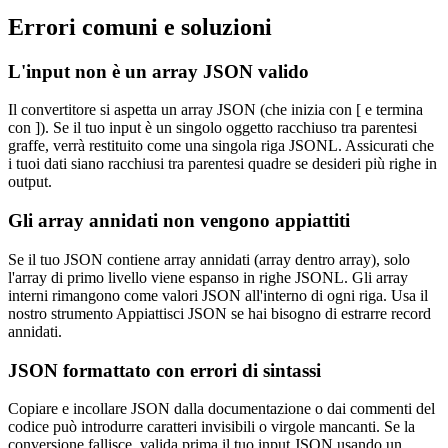
Errori comuni e soluzioni
L'input non è un array JSON valido
Il convertitore si aspetta un array JSON (che inizia con [ e termina
con ]). Se il tuo input è un singolo oggetto racchiuso tra parentesi
graffe, verrà restituito come una singola riga JSONL. Assicurati che
i tuoi dati siano racchiusi tra parentesi quadre se desideri più righe in
output.
Gli array annidati non vengono appiattiti
Se il tuo JSON contiene array annidati (array dentro array), solo
l'array di primo livello viene espanso in righe JSONL. Gli array
interni rimangono come valori JSON all'interno di ogni riga. Usa il
nostro strumento Appiattisci JSON se hai bisogno di estrarre record
annidati.
JSON formattato con errori di sintassi
Copiare e incollare JSON dalla documentazione o dai commenti del
codice può introdurre caratteri invisibili o virgole mancanti. Se la
conversione fallisce, valida prima il tuo input JSON usando un