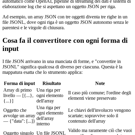
automatico come OpenAI, pipeline di streaming dei dati e sistemi di
elaborazione log che si aspettano un oggetto JSON per riga.
Ad esempio, un array JSON con tre oggetti diventa tre righe in un
file JSONL, dove ogni riga è un oggetto JSON autonomo senza le
parentesi e le virgole di chiusura.
Cosa fa il convertitore con ogni forma di
input
I file JSON arrivano in una manciata di forme, e "convertire in
JSONL" significa qualcosa di diverso per ciascuna. Questa è la
mappatura esatta che lo strumento applica:
Forma di input
Risultato
Note
Array di primo
Una riga per
Il caso più comune; l'ordine degli
livello — [{...},
ogni elemento
elementi viene preservato
{...}]
dell'array
Una riga per
Oggetto che
Le chiavi dell'involucro vengono
ogni elemento
avvolge un array
scartate; sopravvive solo il
dell'array
— {"data": [...]}
contenuto dell'array
interno
Valido ma raramente ciò che vuoi
Oggetto singolo
Un file JSONL