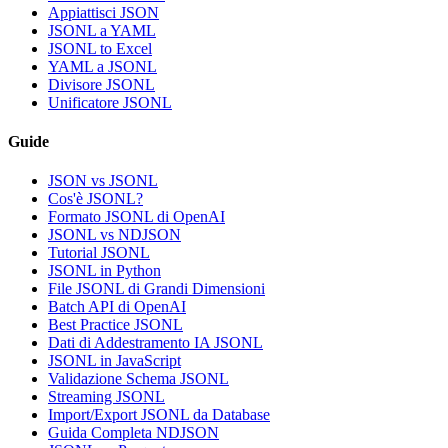
Appiattisci JSON
JSONL a YAML
JSONL to Excel
YAML a JSONL
Divisore JSONL
Unificatore JSONL
Guide
JSON vs JSONL
Cos'è JSONL?
Formato JSONL di OpenAI
JSONL vs NDJSON
Tutorial JSONL
JSONL in Python
File JSONL di Grandi Dimensioni
Batch API di OpenAI
Best Practice JSONL
Dati di Addestramento IA JSONL
JSONL in JavaScript
Validazione Schema JSONL
Streaming JSONL
Import/Export JSONL da Database
Guida Completa NDJSON