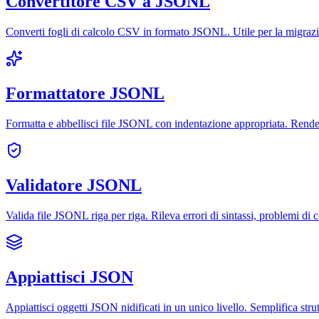
Convertitore CSV a JSONL
Converti fogli di calcolo CSV in formato JSONL. Utile per la migrazio
Formattatore JSONL
Formatta e abbellisci file JSONL con indentazione appropriata. Rende pi
Validatore JSONL
Valida file JSONL riga per riga. Rileva errori di sintassi, problemi di
Appiattisci JSON
Appiattisci oggetti JSON nidificati in un unico livello. Semplifica strut