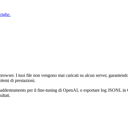
 righe.
o browser. I tuoi file non vengono mai caricati su alcun server, garanten
lemi di prestazioni.
destramento per il fine-tuning di OpenAI, o esportare log JSONL in CSV
ultati.