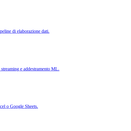
eline di elaborazione dati.
r streaming e addestramento ML.
xcel o Google Sheets.