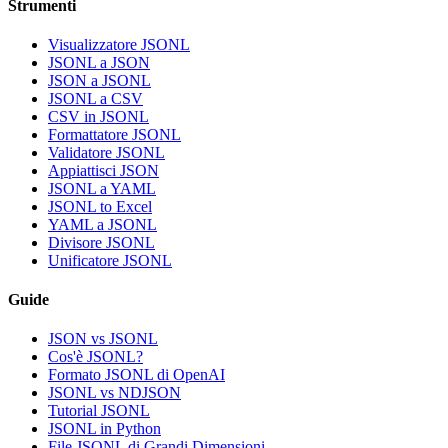
Strumenti
Visualizzatore JSONL
JSONL a JSON
JSON a JSONL
JSONL a CSV
CSV in JSONL
Formattatore JSONL
Validatore JSONL
Appiattisci JSON
JSONL a YAML
JSONL to Excel
YAML a JSONL
Divisore JSONL
Unificatore JSONL
Guide
JSON vs JSONL
Cos'è JSONL?
Formato JSONL di OpenAI
JSONL vs NDJSON
Tutorial JSONL
JSONL in Python
File JSONL di Grandi Dimensioni