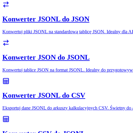
Konwerter JSONL do JSON
Konwertuj pliki JSONL na standardową tablicę JSON. Idealny dla A
Konwerter JSON do JSONL
Konwertuj tablice JSON na format JSONL. Idealny do przygotowywa
Konwerter JSONL do CSV
Eksportuj dane JSONL do arkuszy kalkulacyjnych CSV. Świetny do a