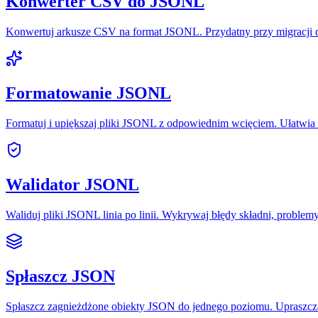
Konwerter CSV do JSONL
Konwertuj arkusze CSV na format JSONL. Przydatny przy migracji
Formatowanie JSONL
Formatuj i upiększaj pliki JSONL z odpowiednim wcięciem. Ułatwia
Walidator JSONL
Waliduj pliki JSONL linia po linii. Wykrywaj błędy składni, problem
Spłaszcz JSON
Spłaszcz zagnieżdżone obiekty JSON do jednego poziomu. Upraszcza 