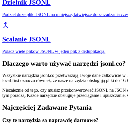
Dzielnik JSONL
Podziel duze pliki JSONL na mniejsze, latwiejsze do zarzadzania cze
Scalanie JSONL
Polacz wiele plikow JSONL w jeden plik z deduplikacja.
Dlaczego warto używać narzędzi jsonl.co?
Wszystkie narzędzia jsonl.co przetwarzają Twoje dane całkowicie w T
local-first oznacza również, że nasze narzędzia obsługują pliki do 
Niezależnie od tego, czy musisz przekonwertować JSONL na JSON d
tym poradzą. Każde narzędzie obsługuje przeciąganie i upuszczanie,
Najczęściej Zadawane Pytania
Czy te narzędzia są naprawdę darmowe?