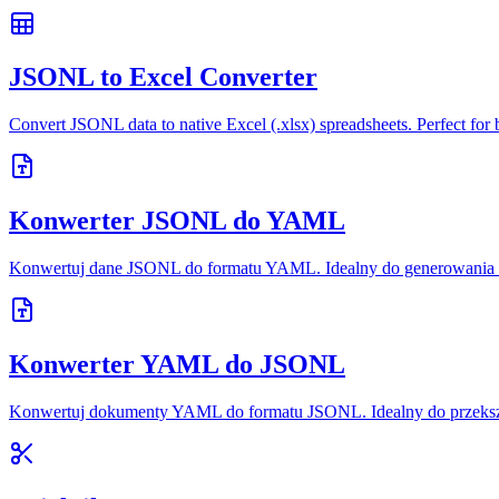
JSONL to Excel Converter
Convert JSONL data to native Excel (.xlsx) spreadsheets. Perfect for b
Konwerter JSONL do YAML
Konwertuj dane JSONL do formatu YAML. Idealny do generowania k
Konwerter YAML do JSONL
Konwertuj dokumenty YAML do formatu JSONL. Idealny do przekszta