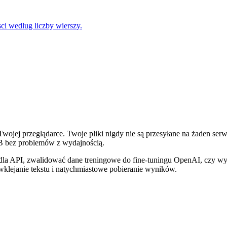
sci wedlug liczby wierszy.
wojej przeglądarce. Twoje pliki nigdy nie są przesyłane na żaden ser
1GB bez problemów z wydajnością.
la API, zwalidować dane treningowe do fine-tuningu OpenAI, czy wye
 wklejanie tekstu i natychmiastowe pobieranie wyników.