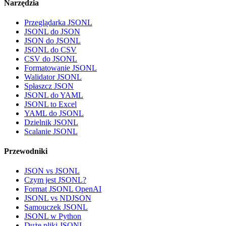
Narzędzia
Przeglądarka JSONL
JSONL do JSON
JSON do JSONL
JSONL do CSV
CSV do JSONL
Formatowanie JSONL
Walidator JSONL
Spłaszcz JSON
JSONL do YAML
JSONL to Excel
YAML do JSONL
Dzielnik JSONL
Scalanie JSONL
Przewodniki
JSON vs JSONL
Czym jest JSONL?
Format JSONL OpenAI
JSONL vs NDJSON
Samouczek JSONL
JSONL w Python
Duże pliki JSONL