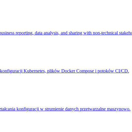
usiness reporting, data analysis, and sharing with non-technical stakeh
onfiguracji Kubernetes, plików Docker Compose i potoków CI/CD.
łcania konfiguracji w strumienie danych przetwarzalne maszynowo.