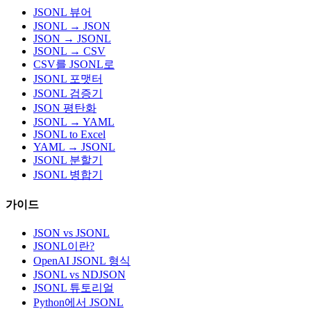
JSONL 뷰어
JSONL → JSON
JSON → JSONL
JSONL → CSV
CSV를 JSONL로
JSONL 포맷터
JSONL 검증기
JSON 평탄화
JSONL → YAML
JSONL to Excel
YAML → JSONL
JSONL 분할기
JSONL 병합기
가이드
JSON vs JSONL
JSONL이란?
OpenAI JSONL 형식
JSONL vs NDJSON
JSONL 튜토리얼
Python에서 JSONL