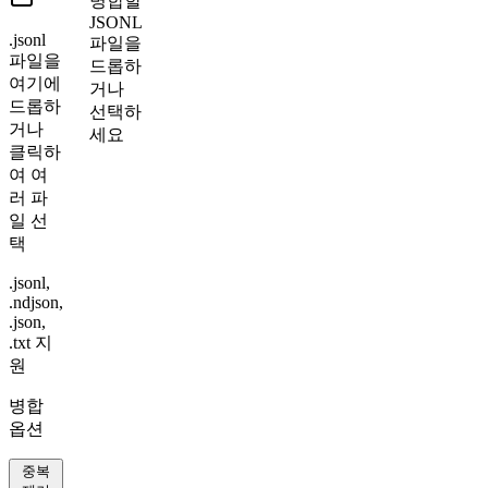
병합할
JSONL
.jsonl
파일을
파일을
드롭하
여기에
거나
드롭하
선택하
거나
세요
클릭하
여 여
러 파
일 선
택
.jsonl,
.ndjson,
.json,
.txt 지
원
병합
옵션
중복