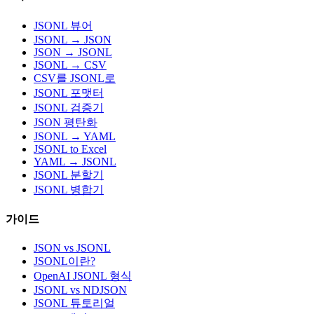
JSONL 뷰어
JSONL → JSON
JSON → JSONL
JSONL → CSV
CSV를 JSONL로
JSONL 포맷터
JSONL 검증기
JSON 평탄화
JSONL → YAML
JSONL to Excel
YAML → JSONL
JSONL 분할기
JSONL 병합기
가이드
JSON vs JSONL
JSONL이란?
OpenAI JSONL 형식
JSONL vs NDJSON
JSONL 튜토리얼