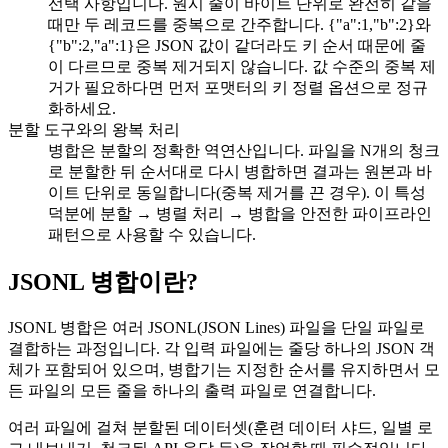
선택 사항입니다. 원시 줄이 바이트 단위로 완전히 같을
때만 두 레코드를 중복으로 간주합니다. {"a":1,"b":2}와
{"b":2,"a":1}은 JSON 값이 같더라도 키 순서 때문에 줄
이 다르므로 중복 제거되지 않습니다. 값 수준의 중복 제
거가 필요하다면 먼저 포맷터의 키 정렬 옵션으로 정규
화하세요.
분할 도구와의 왕복 처리
병합은 분할의 정확한 역연산입니다. 파일을 N개의 청크
로 분할한 뒤 순서대로 다시 병합하면 결과는 원본과 바
이트 단위로 동일합니다(중복 제거를 끈 경우). 이 특성
덕분에 분할 → 병렬 처리 → 병합을 안전한 파이프라인
패턴으로 사용할 수 있습니다.
JSONL 병합이란?
JSONL 병합은 여러 JSONL(JSON Lines) 파일을 단일 파일로
결합하는 과정입니다. 각 입력 파일에는 줄당 하나의 JSON 객
체가 포함되어 있으며, 병합기는 지정한 순서를 유지하면서 모
든 파일의 모든 줄을 하나의 출력 파일로 연결합니다.
여러 파일에 걸쳐 분할된 데이터셋(훈련 데이터 샤드, 일별 로