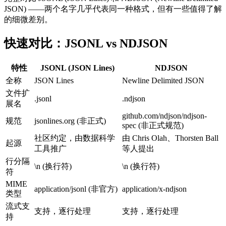
JSON) ——两个名字几乎代表同一种格式，但有一些值得了解
的细微差别。
快速对比：JSONL vs NDJSON
特性
JSONL (JSON Lines)
NDJSON
全称
JSON Lines
Newline Delimited JSON
文件扩
.jsonl
.ndjson
展名
github.com/ndjson/ndjson-
规范
jsonlines.org (非正式)
spec (非正式规范)
社区约定，由数据科学
由 Chris Olah、Thorsten Ball
起源
工具推广
等人提出
行分隔
\n (换行符)
\n (换行符)
符
MIME
application/jsonl (非官方)
application/x-ndjson
类型
流式支
支持，逐行处理
支持，逐行处理
持