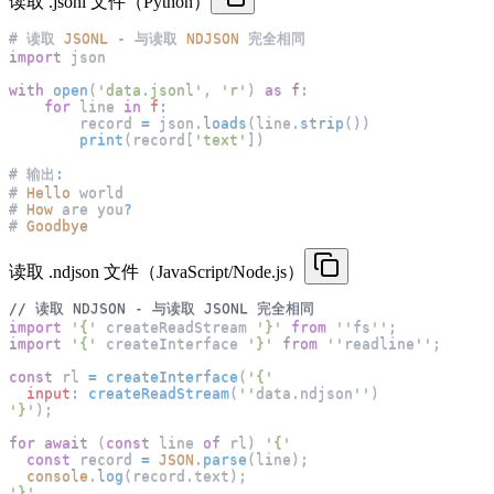
读取 .jsonl 文件（Python）
# 读取 
JSONL
-
 与读取 
NDJSON
 完全相同
import
 json
with
open
(
'data.jsonl'
,
'r'
)
as
f
:
for
 line 
in
f
:
        record 
=
 json
.
loads
(
line
.
strip
(
)
)
print
(
record
[
'text'
]
)
# 输出
:
# 
Hello
 world
# 
How
 are you
?
# 
Goodbye
读取 .ndjson 文件（JavaScript/Node.js）
// 读取 NDJSON - 与读取 JSONL 完全相同
import
'{'
 createReadStream 
'}'
from
''
fs
''
;
import
'{'
 createInterface 
'}'
from
''
readline
''
;
const
 rl 
=
createInterface
(
'{'
input
:
createReadStream
(
''
data
.
ndjson
''
)
'}'
)
;
for
await
(
const
 line 
of
 rl
)
'{'
const
 record 
=
JSON
.
parse
(
line
)
;
console
.
log
(
record
.
text
)
;
'}'