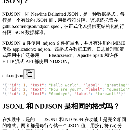
JSON)？
NDJSON，即 Newline Delimited JSON，是一种数据格式，每
行是一个有效的 JSON 值，用换行符分隔。该规范托管在
github.com/ndjson/ndjson-spec，被正式化以提供更结构化的行
分隔 JSON 数据标准。
NDJSON 文件使用 .ndjson 文件扩展名，并具有注册的 MIME
类型 application/x-ndjson。该格式在数据工程、日志处理和流
式应用中广泛采用——Elasticsearch、Apache Spark 和许多
HTTP 流式 API 都使用 NDJSON。
data.ndjson
'
{
'
"id"
:
1
,
"text"
:
"Hello world"
,
"label"
:
"greeting"
'
'
{
'
"id"
:
2
,
"text"
:
"How are you?"
,
"label"
:
"question"
'
{
'
"id"
:
3
,
"text"
:
"Goodbye"
,
"label"
:
"farewell"
'
}
'
JSONL 和 NDJSON 是相同的格式吗？
在实践中，是的——JSONL 和 NDJSON 在功能上是完全相同
的格式。两者都是每行存储一个 JSON 值，用换行符 (\n) 分