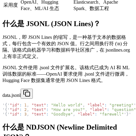
OpenAI、Hugging
Elasticsearch、Apache
采用度
Face、ML/AI 生态
Spark、数据工程
什么是 JSONL (JSON Lines)？
JSONL，即 JSON Lines 的缩写，是一种基于文本的数据格
式，每行包含一个有效的 JSON 值。行之间用换行符 (\n) 分
隔。该格式由机器学习和数据科学社区推广，在 jsonlines.org
上有非正式定义。
JSONL 文件使用 .jsonl 文件扩展名。该格式已成为 AI 和 ML
训练数据的标准——OpenAI 要求使用 .jsonl 文件进行微调，
Hugging Face 数据集通常使用 JSON Lines 格式。
data.jsonl
'
{
'
"id"
:
1
,
"text"
:
"Hello world"
,
"label"
:
"greeting"
'
'
{
'
"id"
:
2
,
"text"
:
"How are you?"
,
"label"
:
"question"
'
{
'
"id"
:
3
,
"text"
:
"Goodbye"
,
"label"
:
"farewell"
'
}
'
什么是 NDJSON (Newline Delimited