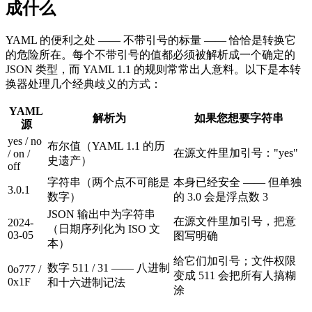
成什么
YAML 的便利之处 —— 不带引号的标量 —— 恰恰是转换它
的危险所在。每个不带引号的值都必须被解析成一个确定的
JSON 类型，而 YAML 1.1 的规则常常出人意料。以下是本转
换器处理几个经典歧义的方式：
YAML
解析为
如果您想要字符串
源
yes / no
布尔值（YAML 1.1 的历
在源文件里加引号："yes"
/ on /
史遗产）
off
字符串（两个点不可能是
本身已经安全 —— 但单独
3.0.1
数字）
的 3.0 会是浮点数 3
JSON 输出中为字符串
在源文件里加引号，把意
2024-
（日期序列化为 ISO 文
03-05
图写明确
本）
给它们加引号；文件权限
数字 511 / 31 —— 八进制
0o777 /
变成 511 会把所有人搞糊
0x1F
和十六进制记法
涂