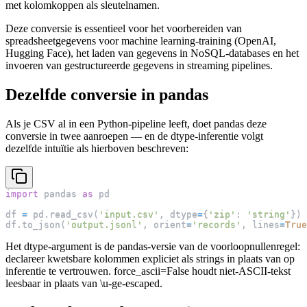
met kolomkoppen als sleutelnamen.
Deze conversie is essentieel voor het voorbereiden van
spreadsheetgegevens voor machine learning-training (OpenAI,
Hugging Face), het laden van gegevens in NoSQL-databases en het
invoeren van gestructureerde gegevens in streaming pipelines.
Dezelfde conversie in pandas
Als je CSV al in een Python-pipeline leeft, doet pandas deze
conversie in twee aanroepen — en de dtype-inferentie volgt
dezelfde intuïtie als hierboven beschreven:
import
 pandas 
as
 pd
df 
=
 pd
.
read_csv
(
'input.csv'
,
 dtype
=
{
'zip'
:
'string'
}
)
df
.
to_json
(
'output.jsonl'
,
 orient
=
'records'
,
 lines
=
True
Het dtype-argument is de pandas-versie van de voorloopnullenregel:
declareer kwetsbare kolommen expliciet als strings in plaats van op
inferentie te vertrouwen. force_ascii=False houdt niet-ASCII-tekst
leesbaar in plaats van \u-ge-escaped.