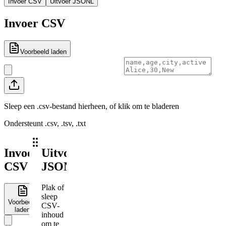
Invoer CSV
Uitvoer JSONL
Invoer CSV
Voorbeeld laden
Sleep een .csv-bestand hierheen, of klik om te bladeren
Ondersteunt .csv, .tsv, .txt
Invoer
Uitvoer
CSV
JSONL
Plak of
sleep
Voorbeeld
CSV-
laden
inhoud
om te