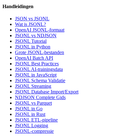
Handleidingen
JSON vs JSONL
Wat is JSONL?
OpenAI JSONL-formaat
JSONL vs NDJSON
JSONL Tutorial
JSONL in Python
Grote JSONL-bestanden
OpenAI Batch API
JSONL Best Practices
JSONL AI-trainingsdata
JSONL in JavaScript
JSONL Schema Validatie
JSONL Streaming
JSONL Database Import/Export
NDJSON Complete Gids
JSONL vs Parquet
JSONL in Go
JSONL in Rust
JSONL ETL-pipeline
JSONL Logging
JSONL-compressie