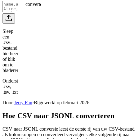
converteren
Sleep
een
.csv-
bestand
hierheen,
of klik
om te
bladeren
Ondersteunt
.csv,
.tsv, .txt
Door
Jerry Fan
·
Bijgewerkt op februari 2026
Hoe CSV naar JSONL converteren
CSV naar JSONL conversie leest de eerste rij van uw CSV-bestand
als kolomkoppen en converteert vervolgens elke volgende rij naar