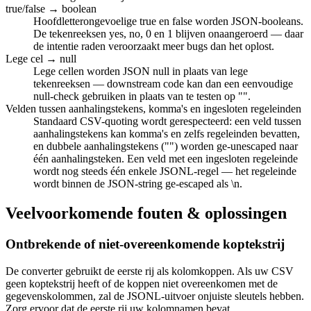
true/false → boolean
Hoofdletterongevoelige true en false worden JSON-booleans.
De tekenreeksen yes, no, 0 en 1 blijven onaangeroerd — daar
de intentie raden veroorzaakt meer bugs dan het oplost.
Lege cel → null
Lege cellen worden JSON null in plaats van lege
tekenreeksen — downstream code kan dan een eenvoudige
null-check gebruiken in plaats van te testen op "".
Velden tussen aanhalingstekens, komma's en ingesloten regeleinden
Standaard CSV-quoting wordt gerespecteerd: een veld tussen
aanhalingstekens kan komma's en zelfs regeleinden bevatten,
en dubbele aanhalingstekens ("") worden ge-unescaped naar
één aanhalingsteken. Een veld met een ingesloten regeleinde
wordt nog steeds één enkele JSONL-regel — het regeleinde
wordt binnen de JSON-string ge-escaped als \n.
Veelvoorkomende fouten & oplossingen
Ontbrekende of niet-overeenkomende koptekstrij
De converter gebruikt de eerste rij als kolomkoppen. Als uw CSV
geen koptekstrij heeft of de koppen niet overeenkomen met de
gegevenskolommen, zal de JSONL-uitvoer onjuiste sleutels hebben.
Zorg ervoor dat de eerste rij uw kolomnamen bevat.