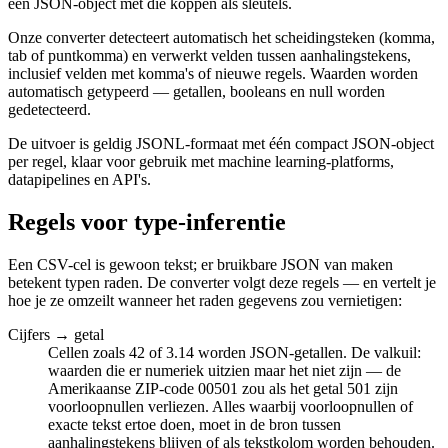
een JSON-object met die koppen als sleutels.
Onze converter detecteert automatisch het scheidingsteken (komma,
tab of puntkomma) en verwerkt velden tussen aanhalingstekens,
inclusief velden met komma's of nieuwe regels. Waarden worden
automatisch getypeerd — getallen, booleans en null worden
gedetecteerd.
De uitvoer is geldig JSONL-formaat met één compact JSON-object
per regel, klaar voor gebruik met machine learning-platforms,
datapipelines en API's.
Regels voor type-inferentie
Een CSV-cel is gewoon tekst; er bruikbare JSON van maken
betekent typen raden. De converter volgt deze regels — en vertelt je
hoe je ze omzeilt wanneer het raden gegevens zou vernietigen:
Cijfers → getal
Cellen zoals 42 of 3.14 worden JSON-getallen. De valkuil:
waarden die er numeriek uitzien maar het niet zijn — de
Amerikaanse ZIP-code 00501 zou als het getal 501 zijn
voorloopnullen verliezen. Alles waarbij voorloopnullen of
exacte tekst ertoe doen, moet in de bron tussen
aanhalingstekens blijven of als tekstkolom worden behouden.