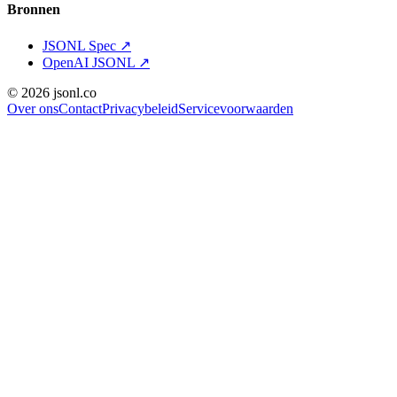
Bronnen
JSONL Spec
↗
OpenAI JSONL
↗
© 2026 jsonl.co
Over ons
Contact
Privacybeleid
Servicevoorwaarden