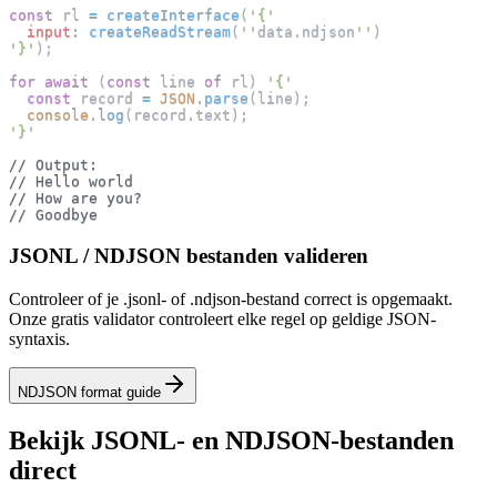
const
 rl 
=
createInterface
(
'{'
input
:
createReadStream
(
''
data
.
ndjson
''
)
'}'
)
;
for
await
(
const
 line 
of
 rl
)
'{'
const
 record 
=
JSON
.
parse
(
line
)
;
console
.
log
(
record
.
text
)
;
'}'
// Output:
// Hello world
// How are you?
// Goodbye
JSONL / NDJSON bestanden valideren
Controleer of je .jsonl- of .ndjson-bestand correct is opgemaakt.
Onze gratis validator controleert elke regel op geldige JSON-
syntaxis.
NDJSON format guide
Bekijk JSONL- en NDJSON-bestanden
direct