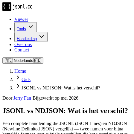
Viewer
Tools
Handleiding
Over ons
Contact
🇳🇱
Nederlands
🇳🇱
Home
Gids
JSONL vs NDJSON: Wat is het verschil?
Door
Jerry Fan
·
Bijgewerkt op mei 2026
JSONL vs NDJSON: Wat is het verschil?
Een complete handleiding die JSONL (JSON Lines) en NDJSON
(Newline Delimited JSON) vergelijkt — twee namen voor bijna