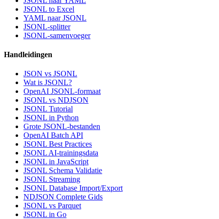
JSONL naar YAML
JSONL to Excel
YAML naar JSONL
JSONL-splitter
JSONL-samenvoeger
Handleidingen
JSON vs JSONL
Wat is JSONL?
OpenAI JSONL-formaat
JSONL vs NDJSON
JSONL Tutorial
JSONL in Python
Grote JSONL-bestanden
OpenAI Batch API
JSONL Best Practices
JSONL AI-trainingsdata
JSONL in JavaScript
JSONL Schema Validatie
JSONL Streaming
JSONL Database Import/Export
NDJSON Complete Gids
JSONL vs Parquet
JSONL in Go