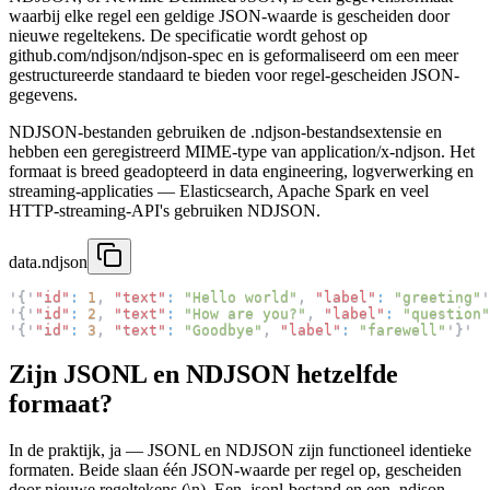
waarbij elke regel een geldige JSON-waarde is gescheiden door
nieuwe regeltekens. De specificatie wordt gehost op
github.com/ndjson/ndjson-spec en is geformaliseerd om een meer
gestructureerde standaard te bieden voor regel-gescheiden JSON-
gegevens.
NDJSON-bestanden gebruiken de .ndjson-bestandsextensie en
hebben een geregistreerd MIME-type van application/x-ndjson. Het
formaat is breed geadopteerd in data engineering, logverwerking en
streaming-applicaties — Elasticsearch, Apache Spark en veel
HTTP-streaming-API's gebruiken NDJSON.
data.ndjson
'
{
'
"id"
:
1
,
"text"
:
"Hello world"
,
"label"
:
"greeting"
'
'
{
'
"id"
:
2
,
"text"
:
"How are you?"
,
"label"
:
"question"
'
{
'
"id"
:
3
,
"text"
:
"Goodbye"
,
"label"
:
"farewell"
'
}
'
Zijn JSONL en NDJSON hetzelfde
formaat?
In de praktijk, ja — JSONL en NDJSON zijn functioneel identieke
formaten. Beide slaan één JSON-waarde per regel op, gescheiden
door nieuwe regeltekens (\n). Een .jsonl-bestand en een .ndjson-