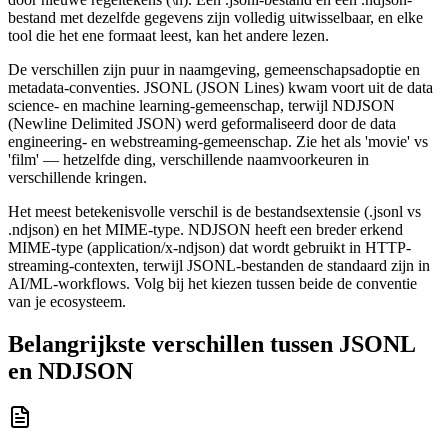
bestand met dezelfde gegevens zijn volledig uitwisselbaar, en elke
tool die het ene formaat leest, kan het andere lezen.
De verschillen zijn puur in naamgeving, gemeenschapsadoptie en
metadata-conventies. JSONL (JSON Lines) kwam voort uit de data
science- en machine learning-gemeenschap, terwijl NDJSON
(Newline Delimited JSON) werd geformaliseerd door de data
engineering- en webstreaming-gemeenschap. Zie het als 'movie' vs
'film' — hetzelfde ding, verschillende naamvoorkeuren in
verschillende kringen.
Het meest betekenisvolle verschil is de bestandsextensie (.jsonl vs
.ndjson) en het MIME-type. NDJSON heeft een breder erkend
MIME-type (application/x-ndjson) dat wordt gebruikt in HTTP-
streaming-contexten, terwijl JSONL-bestanden de standaard zijn in
AI/ML-workflows. Volg bij het kiezen tussen beide de conventie
van je ecosysteem.
Belangrijkste verschillen tussen JSONL
en NDJSON