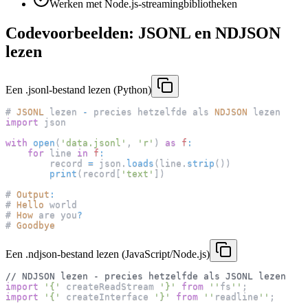
Werken met Node.js-streamingbibliotheken
Codevoorbeelden: JSONL en NDJSON
lezen
Een .jsonl-bestand lezen (Python)
# 
JSONL
 lezen 
-
 precies hetzelfde als 
NDJSON
 lezen
import
 json
with
open
(
'data.jsonl'
,
'r'
)
as
f
:
for
 line 
in
f
:
        record 
=
 json
.
loads
(
line
.
strip
(
)
)
print
(
record
[
'text'
]
)
# 
Output
:
# 
Hello
 world
# 
How
 are you
?
# 
Goodbye
Een .ndjson-bestand lezen (JavaScript/Node.js)
// NDJSON lezen - precies hetzelfde als JSONL lezen
import
'{'
 createReadStream 
'}'
from
''
fs
''
;
import
'{'
 createInterface 
'}'
from
''
readline
''
;