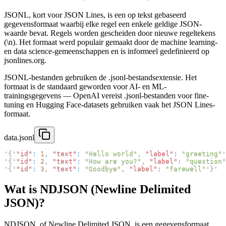
JSONL, kort voor JSON Lines, is een op tekst gebaseerd
gegevensformaat waarbij elke regel een enkele geldige JSON-
waarde bevat. Regels worden gescheiden door nieuwe regeltekens
(\n). Het formaat werd populair gemaakt door de machine learning-
en data science-gemeenschappen en is informeel gedefinieerd op
jsonlines.org.
JSONL-bestanden gebruiken de .jsonl-bestandsextensie. Het
formaat is de standaard geworden voor AI- en ML-
trainingsgegevens — OpenAI vereist .jsonl-bestanden voor fine-
tuning en Hugging Face-datasets gebruiken vaak het JSON Lines-
formaat.
data.jsonl
'
{
'
"id"
:
1
,
"text"
:
"Hello world"
,
"label"
:
"greeting"
'
'
{
'
"id"
:
2
,
"text"
:
"How are you?"
,
"label"
:
"question"
'
{
'
"id"
:
3
,
"text"
:
"Goodbye"
,
"label"
:
"farewell"
'
}
'
Wat is NDJSON (Newline Delimited
JSON)?
NDJSON, of Newline Delimited JSON, is een gegevensformaat