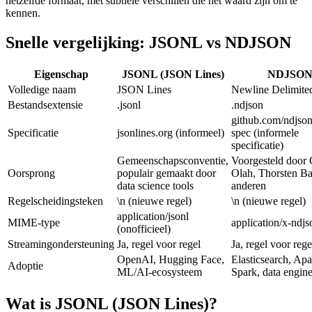
hetzelfde formaat, met subtiele verschillen die het waard zijn om te
kennen.
Snelle vergelijking: JSONL vs NDJSON
Eigenschap
JSONL (JSON Lines)
NDJSO
Volledige naam
JSON Lines
Newline Delimit
Bestandsextensie
.jsonl
.ndjson
github.com/ndjson
Specificatie
jsonlines.org (informeel)
spec (informele
specificatie)
Gemeenschapsconventie,
Voorgesteld door 
Oorsprong
populair gemaakt door
Olah, Thorsten Ba
data science tools
anderen
Regelscheidingsteken
\n (nieuwe regel)
\n (nieuwe regel)
application/jsonl
MIME-type
application/x-ndjs
(onofficieel)
Streamingondersteuning
Ja, regel voor regel
Ja, regel voor rege
OpenAI, Hugging Face,
Elasticsearch, Ap
Adoptie
ML/AI-ecosysteem
Spark, data engin
Wat is JSONL (JSON Lines)?