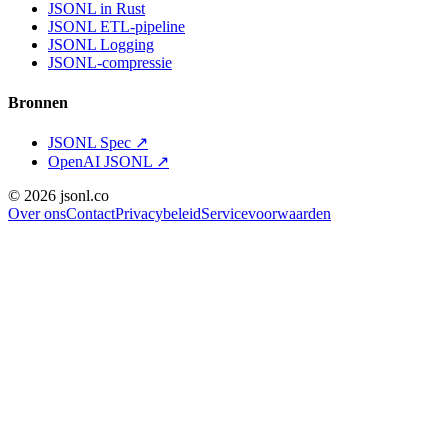
JSONL in Rust
JSONL ETL-pipeline
JSONL Logging
JSONL-compressie
Bronnen
JSONL Spec
↗
OpenAI JSONL
↗
© 2026 jsonl.co
Over ons
Contact
Privacybeleid
Servicevoorwaarden