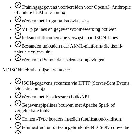
Trainingsgegevens voorbereiden voor OpenAI, Anthropic
of andere LLM fine-tuning
Werken met Hugging Face-datasets
ML-pipelines en gegevensvoorbewerking bouwen
Je team of documentatie verwijst naar 'JSON Lines'
Bestanden uploaden naar AI/ML-platforms die .jsonl-
extensie verwachten
Werken in Python data science-omgevingen
NDJSON
Gebruik .ndjson wanneer:
JSON-gegevens streamen via HTTP (Server-Sent Events,
fetch streaming)
Werken met Elasticsearch bulk-API
Gegevenspipelines bouwen met Apache Spark of
vergelijkbare tools
Content-Type headers instellen (application/x-ndjson)
Je infrastructuur of team gebruikt de NDJSON-conventie