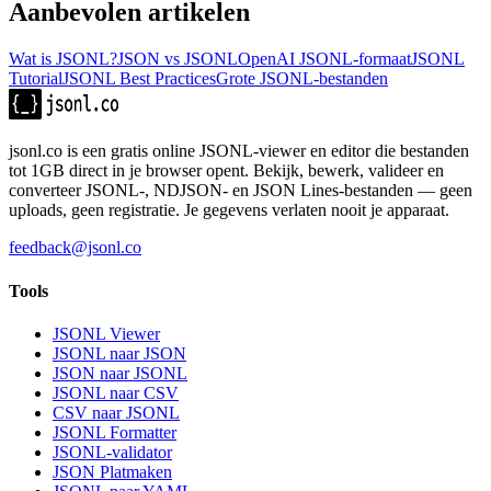
Aanbevolen artikelen
Wat is JSONL?
JSON vs JSONL
OpenAI JSONL-formaat
JSONL
Tutorial
JSONL Best Practices
Grote JSONL-bestanden
jsonl.co is een gratis online JSONL-viewer en editor die bestanden
tot 1GB direct in je browser opent. Bekijk, bewerk, valideer en
converteer JSONL-, NDJSON- en JSON Lines-bestanden — geen
uploads, geen registratie. Je gegevens verlaten nooit je apparaat.
feedback@jsonl.co
Tools
JSONL Viewer
JSONL naar JSON
JSON naar JSONL
JSONL naar CSV
CSV naar JSONL
JSONL Formatter
JSONL-validator
JSON Platmaken