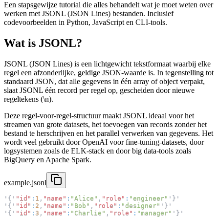
Een stapsgewijze tutorial die alles behandelt wat je moet weten over
werken met JSONL (JSON Lines) bestanden. Inclusief
codevoorbeelden in Python, JavaScript en CLI-tools.
Wat is JSONL?
JSONL (JSON Lines) is een lichtgewicht tekstformaat waarbij elke
regel een afzonderlijke, geldige JSON-waarde is. In tegenstelling tot
standaard JSON, dat alle gegevens in één array of object verpakt,
slaat JSONL één record per regel op, gescheiden door nieuwe
regeltekens (\n).
Deze regel-voor-regel-structuur maakt JSONL ideaal voor het
streamen van grote datasets, het toevoegen van records zonder het
bestand te herschrijven en het parallel verwerken van gegevens. Het
wordt veel gebruikt door OpenAI voor fine-tuning-datasets, door
logsystemen zoals de ELK-stack en door big data-tools zoals
BigQuery en Apache Spark.
example.jsonl
'
{
'
"id"
:
1
,
"name"
:
"Alice"
,
"role"
:
"engineer"
'
}
'
'
{
'
"id"
:
2
,
"name"
:
"Bob"
,
"role"
:
"designer"
'
}
'
'
{
'
"id"
:
3
,
"name"
:
"Charlie"
,
"role"
:
"manager"
'
}
'