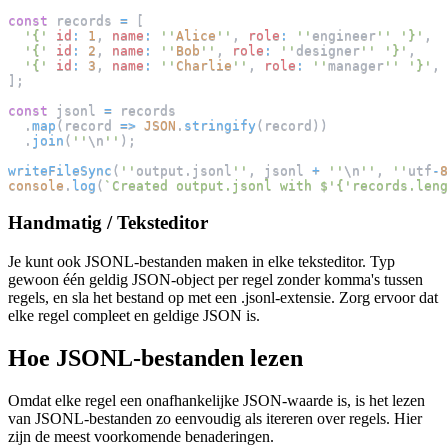
const
 records 
=
[
'{'
id
:
1
,
name
:
''
Alice
''
,
role
:
''
engineer
''
'}'
,
'{'
id
:
2
,
name
:
''
Bob
''
,
role
:
''
designer
''
'}'
,
'{'
id
:
3
,
name
:
''
Charlie
''
,
role
:
''
manager
''
'}'
,
]
;
const
 jsonl 
=
 records
.
map
(
record
=>
JSON
.
stringify
(
record
)
)
.
join
(
''
\n
''
)
;
writeFileSync
(
''
output
.
jsonl
''
,
 jsonl 
+
''
\n
''
,
''
utf
-
8
console
.
log
(
`
Created output.jsonl with $'{'records.leng
Handmatig / Teksteditor
Je kunt ook JSONL-bestanden maken in elke teksteditor. Typ
gewoon één geldig JSON-object per regel zonder komma's tussen
regels, en sla het bestand op met een .jsonl-extensie. Zorg ervoor dat
elke regel compleet en geldige JSON is.
Hoe JSONL-bestanden lezen
Omdat elke regel een onafhankelijke JSON-waarde is, is het lezen
van JSONL-bestanden zo eenvoudig als itereren over regels. Hier
zijn de meest voorkomende benaderingen.