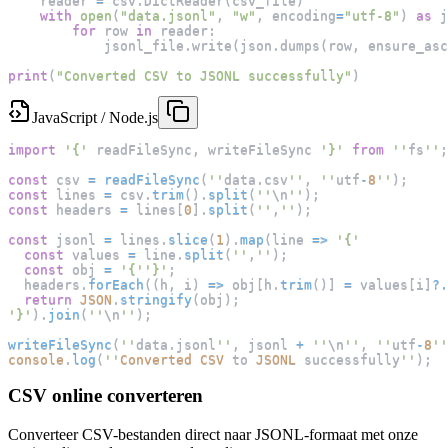
    reader 
=
 csv
.
DictReader
(
csv_file
)
with
open
(
"data.jsonl"
,
"w"
,
 encoding
=
"utf-8"
)
as
 j
for
 row 
in
 reader
:
            jsonl_file
.
write
(
json
.
dumps
(
row
,
 ensure_asc
print
(
"Converted CSV to JSONL successfully"
)
JavaScript / Node.js
import
'{'
 readFileSync
,
 writeFileSync 
'}'
from
''
fs
''
;
const
 csv 
=
readFileSync
(
''
data
.
csv
''
,
''
utf
-
8
''
)
;
const
 lines 
=
 csv
.
trim
(
)
.
split
(
''
\n
''
)
;
const
 headers 
=
 lines
[
0
]
.
split
(
''
,
''
)
;
const
 jsonl 
=
 lines
.
slice
(
1
)
.
map
(
line
=>
'{'
const
 values 
=
 line
.
split
(
''
,
''
)
;
const
 obj 
=
'{'
'}'
;
  headers
.
forEach
(
(
h
,
 i
)
=>
 obj
[
h
.
trim
(
)
]
=
 values
[
i
]
?.
return
JSON
.
stringify
(
obj
)
;
'}'
)
.
join
(
''
\n
''
)
;
writeFileSync
(
''
data
.
jsonl
''
,
 jsonl 
+
''
\n
''
,
''
utf
-
8
''
console
.
log
(
''
Converted
CSV
 to 
JSONL
 successfully
''
)
;
CSV online converteren
Converteer CSV-bestanden direct naar JSONL-formaat met onze