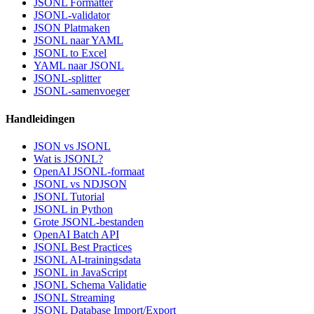
JSONL Formatter
JSONL-validator
JSON Platmaken
JSONL naar YAML
JSONL to Excel
YAML naar JSONL
JSONL-splitter
JSONL-samenvoeger
Handleidingen
JSON vs JSONL
Wat is JSONL?
OpenAI JSONL-formaat
JSONL vs NDJSON
JSONL Tutorial
JSONL in Python
Grote JSONL-bestanden
OpenAI Batch API
JSONL Best Practices
JSONL AI-trainingsdata
JSONL in JavaScript
JSONL Schema Validatie
JSONL Streaming
JSONL Database Import/Export