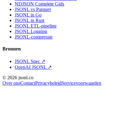
NDJSON Complete Gids
JSONL vs Parquet
JSONL in Go
JSONL in Rust
JSONL ETL-pipeline
JSONL Logging
JSONL-compressie
Bronnen
JSONL Spec
↗
OpenAI JSONL
↗
© 2026 jsonl.co
Over ons
Contact
Privacybeleid
Servicevoorwaarden