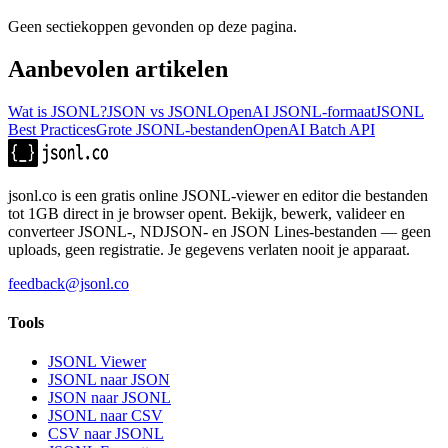
Geen sectiekoppen gevonden op deze pagina.
Aanbevolen artikelen
Wat is JSONL?
JSON vs JSONL
OpenAI JSONL-formaat
JSONL
Best Practices
Grote JSONL-bestanden
OpenAI Batch API
jsonl.co is een gratis online JSONL-viewer en editor die bestanden
tot 1GB direct in je browser opent. Bekijk, bewerk, valideer en
converteer JSONL-, NDJSON- en JSON Lines-bestanden — geen
uploads, geen registratie. Je gegevens verlaten nooit je apparaat.
feedback@jsonl.co
Tools
JSONL Viewer
JSONL naar JSON
JSON naar JSONL
JSONL naar CSV
CSV naar JSONL