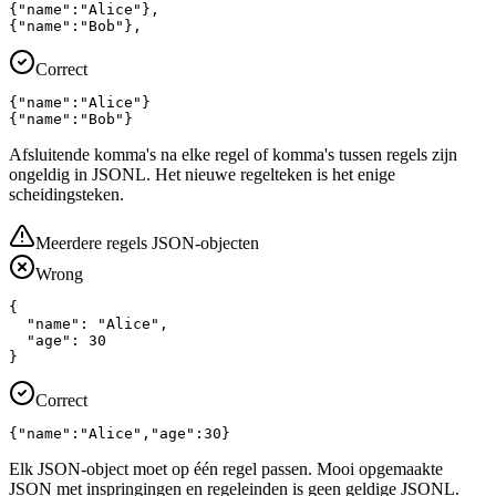
{"name":"Alice"},

{"name":"Bob"},
Correct
{"name":"Alice"}

{"name":"Bob"}
Afsluitende komma's na elke regel of komma's tussen regels zijn
ongeldig in JSONL. Het nieuwe regelteken is het enige
scheidingsteken.
Meerdere regels JSON-objecten
Wrong
{

  "name": "Alice",

  "age": 30

}
Correct
{"name":"Alice","age":30}
Elk JSON-object moet op één regel passen. Mooi opgemaakte
JSON met inspringingen en regeleinden is geen geldige JSONL.