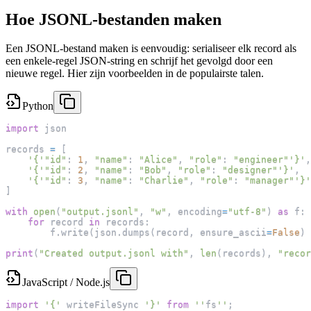
Hoe JSONL-bestanden maken
Een JSONL-bestand maken is eenvoudig: serialiseer elk record als
een enkele-regel JSON-string en schrijf het gevolgd door een
nieuwe regel. Hier zijn voorbeelden in de populairste talen.
Python
import
 json
records 
=
[
'{'
"id"
:
1
,
"name"
:
"Alice"
,
"role"
:
"engineer"
'}'
,
'{'
"id"
:
2
,
"name"
:
"Bob"
,
"role"
:
"designer"
'}'
,
'{'
"id"
:
3
,
"name"
:
"Charlie"
,
"role"
:
"manager"
'}'
]
with
open
(
"output.jsonl"
,
"w"
,
 encoding
=
"utf-8"
)
as
 f
:
for
 record 
in
 records
:
        f
.
write
(
json
.
dumps
(
record
,
 ensure_ascii
=
False
)
print
(
"Created output.jsonl with"
,
len
(
records
)
,
"recor
JavaScript / Node.js
import
'{'
 writeFileSync 
'}'
from
''
fs
''
;