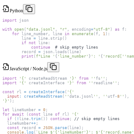
Python
import
 json
with
open
(
"data.jsonl"
,
"r"
,
 encoding
=
"utf-8"
)
as
 f
:
for
 line_number
,
 line 
in
enumerate
(
f
,
1
)
:
        line 
=
 line
.
strip
(
)
if
not
 line
:
continue
# skip empty lines
        record 
=
 json
.
loads
(
line
)
print
(
f"Line '
{
'line_number'
}
': '
{
'record['
'nam
JavaScript / Node.js
import
'{'
 createReadStream 
'}'
from
''
fs
''
;
import
'{'
 createInterface 
'}'
from
''
readline
''
;
const
 rl 
=
createInterface
(
'{'
input
:
createReadStream
(
''
data
.
jsonl
''
,
''
utf
-
8
''
)
,
'}'
)
;
let
 lineNumber 
=
0
;
for
await
(
const
 line 
of
 rl
)
'{'
if
(
!
line
.
trim
(
)
)
continue
;
// skip empty lines
  lineNumber
++
;
const
 record 
=
JSON
.
parse
(
line
)
;
console
.
log
(
`
Line $'{'lineNumber'}': $'{'record.name'