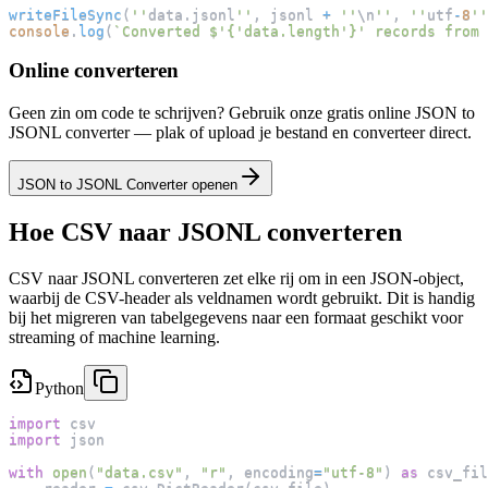
writeFileSync
(
''
data
.
jsonl
''
,
 jsonl 
+
''
\n
''
,
''
utf
-
8
''
console
.
log
(
`
Converted $'{'data.length'}' records from 
Online converteren
Geen zin om code te schrijven? Gebruik onze gratis online JSON to
JSONL converter — plak of upload je bestand en converteer direct.
JSON to JSONL Converter openen
Hoe CSV naar JSONL converteren
CSV naar JSONL converteren zet elke rij om in een JSON-object,
waarbij de CSV-header als veldnamen wordt gebruikt. Dit is handig
bij het migreren van tabelgegevens naar een formaat geschikt voor
streaming of machine learning.
Python
import
 csv
import
 json
with
open
(
"data.csv"
,
"r"
,
 encoding
=
"utf-8"
)
as
 csv_fil