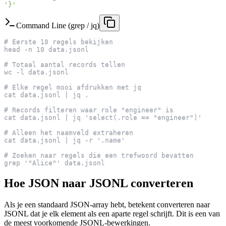
'}'
Command Line (grep / jq)
# Eerste 10 regels bekijken
head -n 10 data.jsonl
# Totaal aantal records tellen
wc -l data.jsonl
# Elke regel mooi afdrukken met jq
cat data.jsonl | jq .
# Records filteren waar role "engineer" is
cat data.jsonl | jq 'select(.role == "engineer")'
# Alleen het naamveld extraheren
cat data.jsonl | jq -r '.name'
# Zoeken naar regels die een trefwoord bevatten
grep '"Alice"' data.jsonl
Hoe JSON naar JSONL converteren
Als je een standaard JSON-array hebt, betekent converteren naar
JSONL dat je elk element als een aparte regel schrijft. Dit is een van
de meest voorkomende JSONL-bewerkingen.