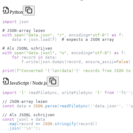
Python
import
 json
# JSON-array lezen
with
open
(
"data.json"
,
"r"
,
 encoding
=
"utf-8"
)
as
 f
:
    data 
=
 json
.
load
(
f
)
# expects a JSON array
# Als JSONL schrijven
with
open
(
"data.jsonl"
,
"w"
,
 encoding
=
"utf-8"
)
as
 f
:
for
 record 
in
 data
:
        f
.
write
(
json
.
dumps
(
record
,
 ensure_ascii
=
False
)
print
(
f"Converted '
{
'len(data)'
}
' records from JSON to 
JavaScript / Node.js
import
'{'
 readFileSync
,
 writeFileSync 
'}'
from
''
fs
''
;
// JSON-array lezen
const
 data 
=
JSON
.
parse
(
readFileSync
(
''
data
.
json
''
,
''
u
// Als JSONL schrijven
const
 jsonl 
=
 data
.
map
(
record
=>
JSON
.
stringify
(
record
)
)
.
join
(
''
\n
''
)
;