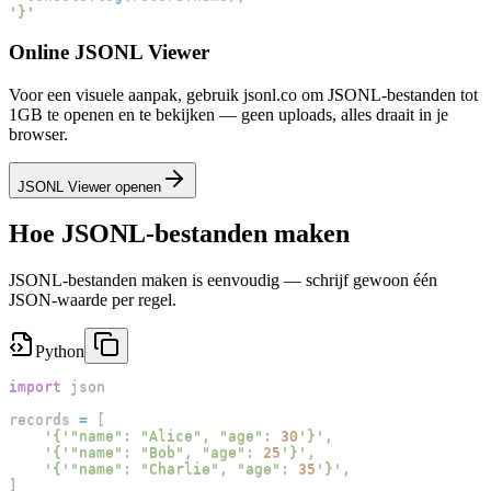
'}'
Online JSONL Viewer
Voor een visuele aanpak, gebruik jsonl.co om JSONL-bestanden tot
1GB te openen en te bekijken — geen uploads, alles draait in je
browser.
JSONL Viewer openen
Hoe JSONL-bestanden maken
JSONL-bestanden maken is eenvoudig — schrijf gewoon één
JSON-waarde per regel.
Python
import
 json
records 
=
[
'{'
"name"
:
"Alice"
,
"age"
:
30
'}'
,
'{'
"name"
:
"Bob"
,
"age"
:
25
'}'
,
'{'
"name"
:
"Charlie"
,
"age"
:
35
'}'
,
]