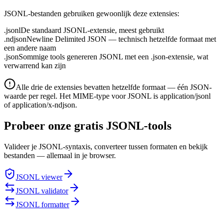
JSONL-bestanden gebruiken gewoonlijk deze extensies:
.jsonl
De standaard JSONL-extensie, meest gebruikt
.ndjson
Newline Delimited JSON — technisch hetzelfde formaat met
een andere naam
.json
Sommige tools genereren JSONL met een .json-extensie, wat
verwarrend kan zijn
Alle drie de extensies bevatten hetzelfde formaat — één JSON-
waarde per regel. Het MIME-type voor JSONL is application/jsonl
of application/x-ndjson.
Probeer onze gratis JSONL-tools
Valideer je JSONL-syntaxis, converteer tussen formaten en bekijk
bestanden — allemaal in je browser.
JSONL viewer
JSONL validator
JSONL formatter