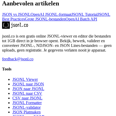
Aanbevolen artikelen
JSON vs JSONL
OpenAI JSONL-formaat
JSONL Tutorial
JSONL
Best Practices
Grote JSONL-bestanden
OpenAI Batch API
jsonl.co is een gratis online JSONL-viewer en editor die bestanden
tot 1GB direct in je browser opent. Bekijk, bewerk, valideer en
converteer JSONL-, NDJSON- en JSON Lines-bestanden — geen
uploads, geen registratie. Je gegevens verlaten nooit je apparaat.
feedback@jsonl.co
Tools
JSONL Viewer
JSONL naar JSON
JSON naar JSONL
JSONL naar CSV
CSV naar JSONL
JSONL Formatter
JSONL-validator
JSON Platmaken