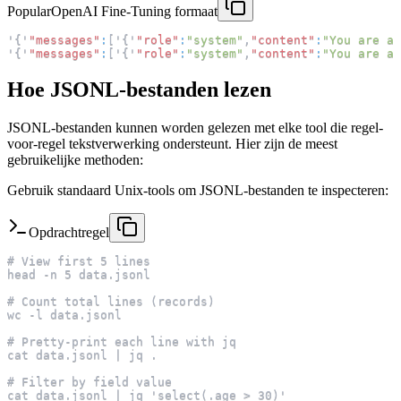
Popular
OpenAI Fine-Tuning formaat
'
{
'
"messages"
:
[
'
{
'
"role"
:
"system"
,
"content"
:
"You are a 
'
{
'
"messages"
:
[
'
{
'
"role"
:
"system"
,
"content"
:
"You are a 
Hoe JSONL-bestanden lezen
JSONL-bestanden kunnen worden gelezen met elke tool die regel-
voor-regel tekstverwerking ondersteunt. Hier zijn de meest
gebruikelijke methoden:
Gebruik standaard Unix-tools om JSONL-bestanden te inspecteren:
Opdrachtregel
# View first 5 lines
head -n 5 data.jsonl
# Count total lines (records)
wc -l data.jsonl
# Pretty-print each line with jq
cat data.jsonl | jq .
# Filter by field value
cat data.jsonl | jq 'select(.age > 30)'