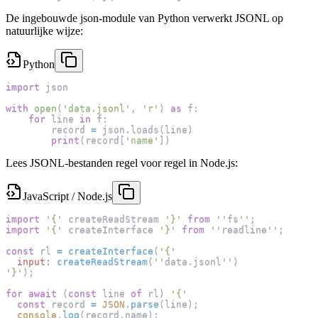
De ingebouwde json-module van Python verwerkt JSONL op
natuurlijke wijze:
Python
import
 json
with
open
(
'data.jsonl'
,
'r'
)
as
 f
:
for
 line 
in
 f
:
        record 
=
 json
.
loads
(
line
)
print
(
record
[
'name'
]
)
Lees JSONL-bestanden regel voor regel in Node.js:
JavaScript / Node.js
import
'{'
 createReadStream 
'}'
from
''
fs
''
;
import
'{'
 createInterface 
'}'
from
''
readline
''
;
const
 rl 
=
createInterface
(
'{'
input
:
createReadStream
(
''
data
.
jsonl
''
)
'}'
)
;
for
await
(
const
 line 
of
 rl
)
'{'
const
 record 
=
JSON
.
parse
(
line
)
;
console
.
log
(
record
.
name
)
;