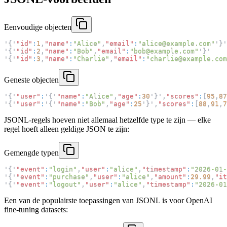
Eenvoudige objecten
'
{
'
"id"
:
1
,
"name"
:
"Alice"
,
"email"
:
"
alice@example.com
"
'
}
'
'
{
'
"id"
:
2
,
"name"
:
"Bob"
,
"email"
:
"
bob@example.com
"
'
}
'
'
{
'
"id"
:
3
,
"name"
:
"Charlie"
,
"email"
:
"
charlie@example.com
Geneste objecten
'
{
'
"user"
:
'
{
'
"name"
:
"Alice"
,
"age"
:
30
'
}
'
,
"scores"
:
[
95
,
87
'
{
'
"user"
:
'
{
'
"name"
:
"Bob"
,
"age"
:
25
'
}
'
,
"scores"
:
[
88
,
91
,
7
JSONL-regels hoeven niet allemaal hetzelfde type te zijn — elke
regel hoeft alleen geldige JSON te zijn:
Gemengde typen
'
{
'
"event"
:
"login"
,
"user"
:
"alice"
,
"timestamp"
:
"2026-01-
'
{
'
"event"
:
"purchase"
,
"user"
:
"alice"
,
"amount"
:
29.99
,
"it
'
{
'
"event"
:
"logout"
,
"user"
:
"alice"
,
"timestamp"
:
"2026-01
Een van de populairste toepassingen van JSONL is voor OpenAI
fine-tuning datasets: