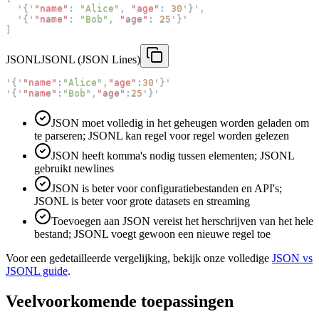
  '
{
'
"name"
:
"Alice"
,
"age"
:
30
'
}
'
,
  '
{
'
"name"
:
"Bob"
,
"age"
:
25
'
}
'
]
JSONL
JSONL (JSON Lines)
'
{
'
"name"
:
"Alice"
,
"age"
:
30
'
}
'
'
{
'
"name"
:
"Bob"
,
"age"
:
25
'
}
'
JSON moet volledig in het geheugen worden geladen om
te parseren; JSONL kan regel voor regel worden gelezen
JSON heeft komma's nodig tussen elementen; JSONL
gebruikt newlines
JSON is beter voor configuratiebestanden en API's;
JSONL is beter voor grote datasets en streaming
Toevoegen aan JSON vereist het herschrijven van het hele
bestand; JSONL voegt gewoon een nieuwe regel toe
Voor een gedetailleerde vergelijking, bekijk onze volledige
JSON vs
JSONL guide
.
Veelvoorkomende toepassingen