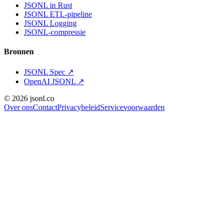
JSONL in Rust
JSONL ETL-pipeline
JSONL Logging
JSONL-compressie
Bronnen
JSONL Spec
↗
OpenAI JSONL
↗
© 2026 jsonl.co
Over ons
Contact
Privacybeleid
Servicevoorwaarden