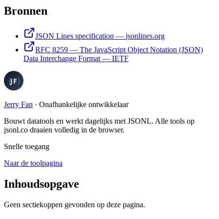
Bronnen
JSON Lines specification
—
jsonlines.org
RFC 8259 — The JavaScript Object Notation (JSON)
Data Interchange Format
—
IETF
Jerry Fan
·
Onafhankelijke ontwikkelaar
Bouwt datatools en werkt dagelijks met JSONL. Alle tools op
jsonl.co draaien volledig in de browser.
Snelle toegang
Naar de toolpagina
Inhoudsopgave
Geen sectiekoppen gevonden op deze pagina.