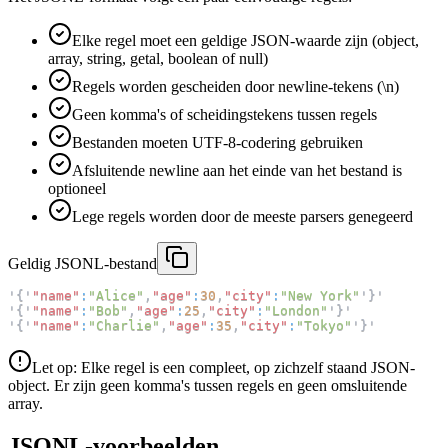
Elke regel moet een geldige JSON-waarde zijn (object,
array, string, getal, boolean of null)
Regels worden gescheiden door newline-tekens (\n)
Geen komma's of scheidingstekens tussen regels
Bestanden moeten UTF-8-codering gebruiken
Afsluitende newline aan het einde van het bestand is
optioneel
Lege regels worden door de meeste parsers genegeerd
Geldig JSONL-bestand
'
{
'
"name"
:
"Alice"
,
"age"
:
30
,
"city"
:
"New York"
'
}
'
'
{
'
"name"
:
"Bob"
,
"age"
:
25
,
"city"
:
"London"
'
}
'
'
{
'
"name"
:
"Charlie"
,
"age"
:
35
,
"city"
:
"Tokyo"
'
}
'
Let op: Elke regel is een compleet, op zichzelf staand JSON-
object. Er zijn geen komma's tussen regels en geen omsluitende
array.
JSONL-voorbeelden