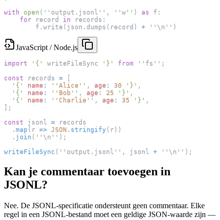
with
open
(
''
output
.
jsonl
''
,
''
w
''
)
as
 f
:
for
 record 
in
 records
:
        f
.
write
(
json
.
dumps
(
record
)
+
''
\n
''
)
JavaScript / Node.js
import
'{'
 writeFileSync 
'}'
from
''
fs
''
;
const
 records 
=
[
'{'
name
:
''
Alice
''
,
age
:
30
'}'
,
'{'
name
:
''
Bob
''
,
age
:
25
'}'
,
'{'
name
:
''
Charlie
''
,
age
:
35
'}'
,
]
;
const
 jsonl 
=
 records
.
map
(
r
=>
JSON
.
stringify
(
r
)
)
.
join
(
''
\n
''
)
;
writeFileSync
(
''
output
.
jsonl
''
,
 jsonl 
+
''
\n
''
)
;
Kan je commentaar toevoegen in
JSONL?
Nee. De JSONL-specificatie ondersteunt geen commentaar. Elke
regel in een JSONL-bestand moet een geldige JSON-waarde zijn —