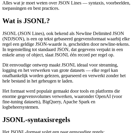
Alles wat je moet weten over JSON Lines — syntaxis, voorbeelden,
toepassingen en best practices.
Wat is JSONL?
JSONL (JSON Lines), ook bekend als Newline Delimited JSON
(NDJSON), is een op tekst gebaseerd gegevensformaat waarbij elke
regel een geldige JSON-waarde is, gescheiden door newline-tekens.
In tegenstelling tot standaard JSON, dat gegevens verpakt in een
enkele array of object, slaat JSONL één record per regel op.
Dit eenvoudige ontwerp maakt JSONL ideaal voor streaming,
logging en het verwerken van grote datasets — elke regel kan
onafhankelijk worden gelezen, geparseerd en verwerkt zonder het
hele bestand in het geheugen te laden.
Het formaat werd populair gemaakt door tools en platforms die
enorme gegevensvolumes verwerken, waaronder OpenAI (voor
fine-tuning datasets), BigQuery, Apache Spark en
logbeheersystemen.
JSONL-syntaxisregels
Het JSONL-formaat volgt een paar eenvoudige regels: