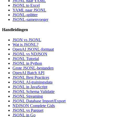
JSONL naar YAML
JSONL to Excel
YAML naar JSONL
JSONL-splitter
JSONL-samenvoeger
Handleidingen
JSON vs JSONL
Wat is JSONL?
OpenAI JSONL-formaat
JSONL vs NDJSON
JSONL Tutorial
JSONL in Python
Grote JSONL-bestanden
OpenAI Batch API
JSONL Best Practices
JSONL AI-trainingsdata
JSONL in JavaScript
JSONL Schema Validatie
JSONL Streaming
JSONL Database Import/Export
NDJSON Complete Gids
JSONL vs Parquet
JSONL in Go