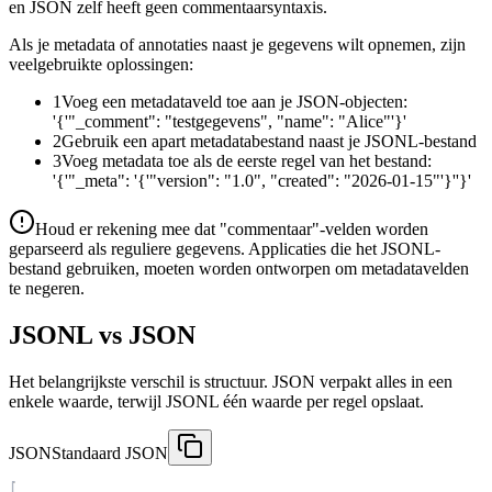
en JSON zelf heeft geen commentaarsyntaxis.
Als je metadata of annotaties naast je gegevens wilt opnemen, zijn
veelgebruikte oplossingen:
1
Voeg een metadataveld toe aan je JSON-objecten:
'{'"_comment": "testgegevens", "name": "Alice"'}'
2
Gebruik een apart metadatabestand naast je JSONL-bestand
3
Voeg metadata toe als de eerste regel van het bestand:
'{'"_meta": '{'"version": "1.0", "created": "2026-01-15"'}''}'
Houd er rekening mee dat "commentaar"-velden worden
geparseerd als reguliere gegevens. Applicaties die het JSONL-
bestand gebruiken, moeten worden ontworpen om metadatavelden
te negeren.
JSONL vs JSON
Het belangrijkste verschil is structuur. JSON verpakt alles in een
enkele waarde, terwijl JSONL één waarde per regel opslaat.
JSON
Standaard JSON
[